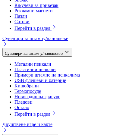
Кључеви за привезак
Рекламни магнети
Пазли
Сатови
Перейти в раздел
Сувенири за штампу/наношење
Сувенири за штампу/наношење
Метални пенкали
Пластични пенкали
Примери штампе на пенкалима
USB флешеви и батерије
Кишобрани
Термопосуде
Новогодишње фигуре
Пледови
Остало
Перейти в раздел
Друштвене игре и карте