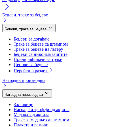
Беџеви, траке за беџеве
Беџеви, траке за беџеве
Беџеви за догађаје
Траке за беџеве са штампом
Траке за беџеве на лагеру
Беџеви са нивоима заштите
Причвршћивачи за траке
Џепови за беџеве
Перейти в раздел
Наградна производња
Наградна производња
Заставице
Награде и трофеји од акрила
Медаље од акрила
Траке за медаље са штампом
Плакете и рамови