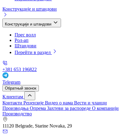
Конструкције и штандови
Конструкције и штандови
Прес волл
Рол-ап
Штандови
Перейти в раздел
+381 653 196822
Telegram
Обратный звонок
Клиентам
Контакти
Рецензије
Видео о нама
Вести и чланци
Производња
Опрема
Захтеви за распореде
О компанији
Производство
11120 Belgrade, Starine Novaka, 29