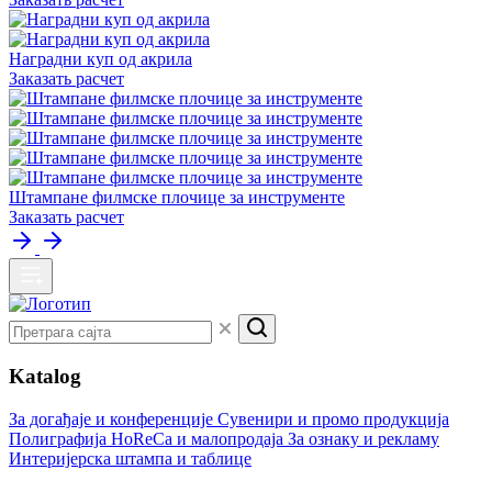
Наградни куп од акрила
Заказать расчет
Штампане филмске плочице за инструменте
Заказать расчет
Katalog
За догађаје и конференције
Сувенири и промо продукција
Полиграфија
HoReCa и малопродаја
За ознаку и рекламу
Интеријерска штампа и таблице