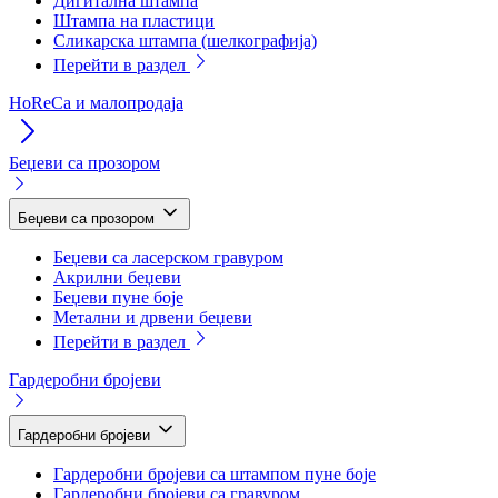
Дигитална штампа
Штампа на пластици
Сликарска штампа (шелкографија)
Перейти в раздел
HoReCa и малопродаја
Беџеви са прозором
Беџеви са прозором
Беџеви са ласерском гравуром
Акрилни беџеви
Беџеви пуне боје
Метални и дрвени беџеви
Перейти в раздел
Гардеробни бројеви
Гардеробни бројеви
Гардеробни бројеви са штампом пуне боје
Гардеробни бројеви са гравуром