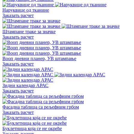
Наруквице од тканине
Заказать расчет
Штампане траке за значке
Заказать расчет
Вооп дневни планер, УВ штампање
Заказать расчет
Зидни календар АРАС
Заказать расчет
Фасадна таблица са рељефним грбом
Заказать расчет
Буклетница која се не окреће
Заказать расчет