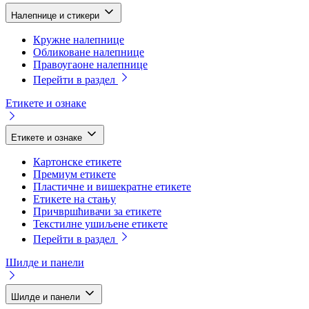
Налепнице и стикери
Кружне налепнице
Обликоване налепнице
Правоугаоне налепнице
Перейти в раздел
Етикете и ознаке
Етикете и ознаке
Картонске етикете
Премиум етикете
Пластичне и вишекратне етикете
Етикете на стању
Причвршћивачи за етикете
Текстилне ушиљене етикете
Перейти в раздел
Шилде и панели
Шилде и панели