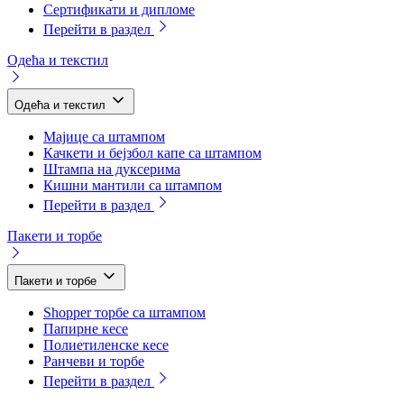
Сертификати и дипломе
Перейти в раздел
Одећа и текстил
Одећа и текстил
Мајице са штампом
Качкети и бејзбол капе са штампом
Штампа на дуксерима
Кишни мантили са штампом
Перейти в раздел
Пакети и торбе
Пакети и торбе
Shopper торбе са штампом
Папирне кесе
Полиетиленске кесе
Ранчеви и торбе
Перейти в раздел