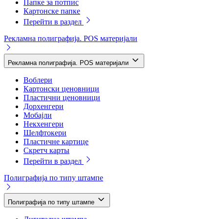
Папке за потпис
Картонске папке
Перейти в раздел
Рекламна полиграфија. POS материјали
Рекламна полиграфија. POS материјали
Воблери
Картонски ценовници
Пластични ценовници
Дорхенгери
Мобајли
Некхенгери
Шелфтокери
Пластичне картице
Скретч карты
Перейти в раздел
Полиграфија по типу штампе
Полиграфија по типу штампе