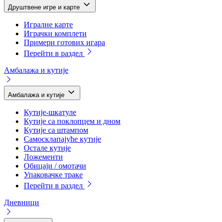
Друштвене игре и карте
Игралне карте
Играчки комплети
Примери готових игара
Перейти в раздел
Амбалажа и кутије
Амбалажа и кутије
Кутије-шкатуле
Кутије са поклопцем и дном
Кутије са штампом
Самосклапајуће кутије
Остале кутије
Ложементи
Обицаји / омотачи
Упаковачке траке
Перейти в раздел
Дневници