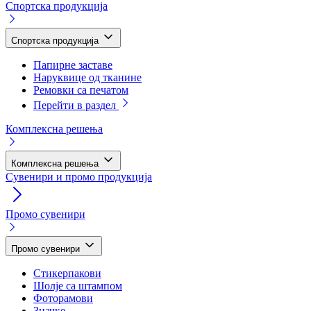
Спортска продукција
Спортска продукција
Папирне заставе
Наруквице од тканине
Ремовки са печатом
Перейти в раздел
Комплексна решења
Комплексна решења
Сувенири и промо продукција
Промо сувенири
Промо сувенири
Стикерпакови
Шолје са штампом
Фоторамови
Значке