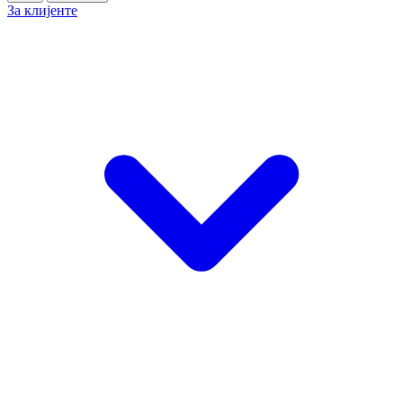
За клијенте