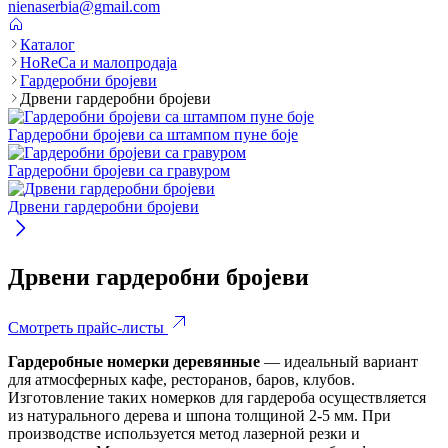
nienaserbia@gmail.com
Каталог
HoReCa и малопродаја
Гардеробни бројеви
Дрвени гардеробни бројеви
Гардеробни бројеви са штампом пуне боје
Гардеробни бројеви са гравуром
Дрвени гардеробни бројеви
Дрвени гардеробни бројеви
Смотреть прайс-листы
Гардеробные номерки деревянные
— идеальный вариант
для атмосферных кафе, ресторанов, баров, клубов.
Изготовление таких номерков для гардероба осуществляется
из натурального дерева и шпона толщиной 2-5 мм. При
производстве используется метод лазерной резки и