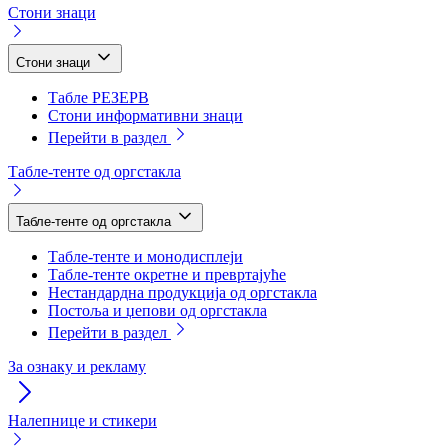
Стони знаци
Стони знаци
Табле РЕЗЕРВ
Стони информативни знаци
Перейти в раздел
Табле-тенте од оргстакла
Табле-тенте од оргстакла
Табле-тенте и монодисплеји
Табле-тенте окретне и превртајуће
Нестандардна продукција од оргстакла
Постоља и џепови од оргстакла
Перейти в раздел
За ознаку и рекламу
Налепнице и стикери