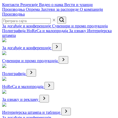
Контакти
Рецензије
Видео о нама
Вести и чланци
Производња
Опрема
Захтеви за распореде
О компанији
Производња
За догађаје и конференције
Сувенири и промо продукција
Полиграфија
HoReCa и малопродаја
За ознаку
Интеријерска
штампа
За догађаје и конференције
Сувенири и промо продукција
Полиграфија
HoReCa и малопродаја
За ознаку и рекламу
Интеријерска штампа и таблице
За догађаје и конференције