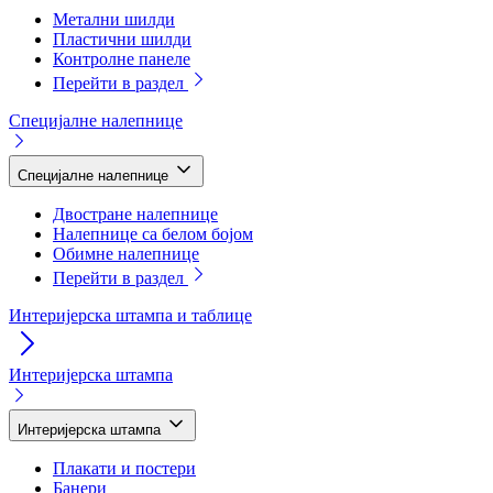
Метални шилди
Пластични шилди
Контролне панеле
Перейти в раздел
Специјалне налепнице
Специјалне налепнице
Двостране налепнице
Налепнице са белом бојом
Обимне налепнице
Перейти в раздел
Интеријерска штампа и таблице
Интеријерска штампа
Интеријерска штампа
Плакати и постери
Банери