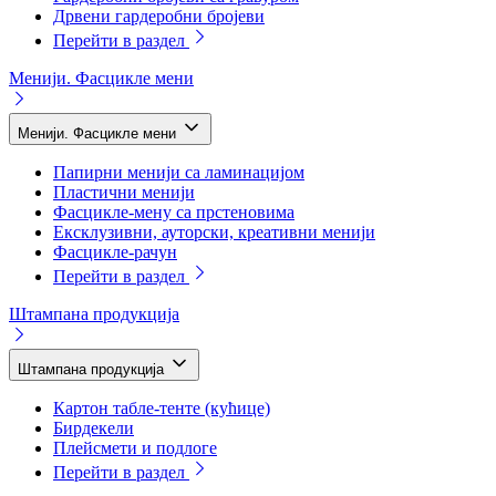
Дрвени гардеробни бројеви
Перейти в раздел
Менији. Фасцикле мени
Менији. Фасцикле мени
Папирни менији са ламинацијом
Пластични менији
Фасцикле-мену са прстеновима
Ексклузивни, ауторски, креативни менији
Фасцикле-рачун
Перейти в раздел
Штампана продукција
Штампана продукција
Картон табле-тенте (кућице)
Бирдекели
Плейсмети и подлоге
Перейти в раздел