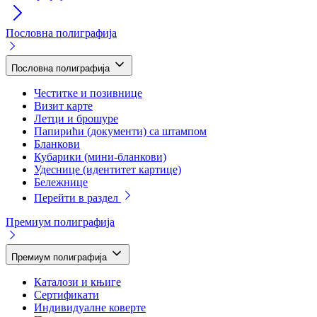
Пословна полиграфија
Пословна полиграфија
Честитке и позивнице
Визит карте
Летци и брошуре
Папирићи (документи) са штампом
Бланкови
Кубарики (мини-бланкови)
Удеснице (идентитет картице)
Бележнице
Перейти в раздел
Премиум полиграфија
Премиум полиграфија
Каталози и књиге
Сертификати
Индивидуалне коверте