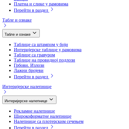
Платна и слике у рамовима
Перейти в раздел
Табле и ознаке
Табле и ознаке
Таблице са штампом у боји
Интеријерске таблице у рамовима
Таблице са гравуром
Таблице на провидној подлози
Грбови. Излози
Лажни бројеви
Перейти в раздел
Интеријерске налепнице
Интеријерске налепнице
Рекламне налепнице
Широкоформатне налепнице
Налепнице са плотерским сечењем
Перейти в раздел