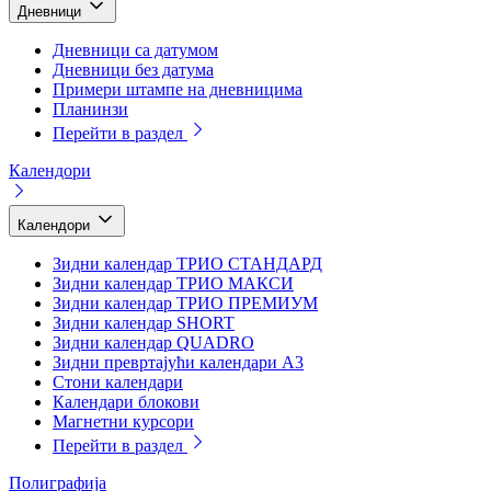
Дневници
Дневници са датумом
Дневници без датума
Примери штампе на дневницима
Планинзи
Перейти в раздел
Календори
Календори
Зидни календар ТРИО СТАНДАРД
Зидни календар ТРИО МАКСИ
Зидни календар ТРИО ПРЕМИУМ
Зидни календар SHORT
Зидни календар QUADRO
Зидни превртајући календари А3
Стони календари
Календари блокови
Магнетни курсори
Перейти в раздел
Полиграфија