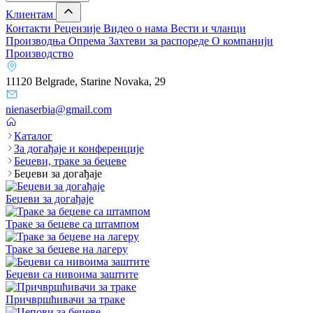
Клиентам
Контакти
Рецензије
Видео о нама
Вести и чланци
Производња
Опрема
Захтеви за распореде
О компанији
Производство
11120 Belgrade, Starine Novaka, 29
nienaserbia@gmail.com
Каталог
За догађаје и конференције
Беџеви, траке за беџеве
Беџеви за догађаје
Беџеви за догађаје
Траке за беџеве са штампом
Траке за беџеве на лагеру
Беџеви са нивоима заштите
Причвршћивачи за траке