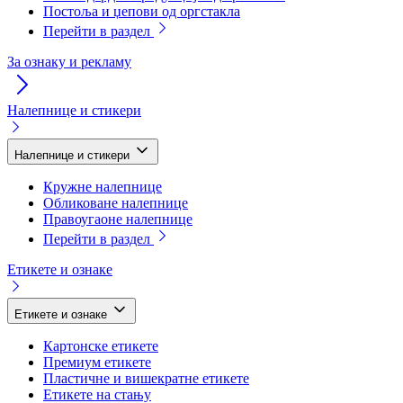
Постоља и џепови од оргстакла
Перейти в раздел
За ознаку и рекламу
Налепнице и стикери
Налепнице и стикери
Кружне налепнице
Обликоване налепнице
Правоугаоне налепнице
Перейти в раздел
Етикете и ознаке
Етикете и ознаке
Картонске етикете
Премиум етикете
Пластичне и вишекратне етикете
Етикете на стању