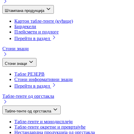
Штампана продукција
Картон табле-тенте (кућице)
Бирдекели
Плейсмети и подлоге
Перейти в раздел
Стони знаци
Стони знаци
Табле РЕЗЕРВ
Стони информативни знаци
Перейти в раздел
Табле-тенте од оргстакла
Табле-тенте од оргстакла
Табле-тенте и монодисплеји
Табле-тенте окретне и превртајуће
Нестандардна продукција од оргстакла