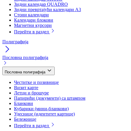
Зидни календар QUADRO
Зидни превртајући календари А3
Стони календари
Календари блокови
Магнетни курсори
Перейти в раздел
Полиграфија
Пословна полиграфија
Пословна полиграфија
Честитке и позивнице
Визит карте
Летци и брошуре
Папирићи (документи) са штампом
Бланкови
Кубарики (мини-бланкови)
Удеснице (идентитет картице)
Бележнице
Перейти в раздел