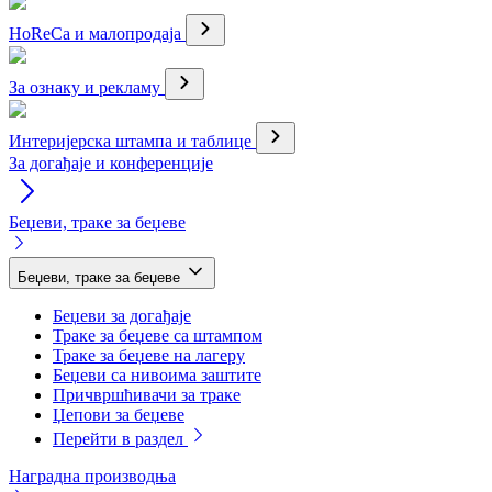
HoReCa и малопродаја
За ознаку и рекламу
Интеријерска штампа и таблице
За догађаје и конференције
Беџеви, траке за беџеве
Беџеви, траке за беџеве
Беџеви за догађаје
Траке за беџеве са штампом
Траке за беџеве на лагеру
Беџеви са нивоима заштите
Причвршћивачи за траке
Џепови за беџеве
Перейти в раздел
Наградна производња