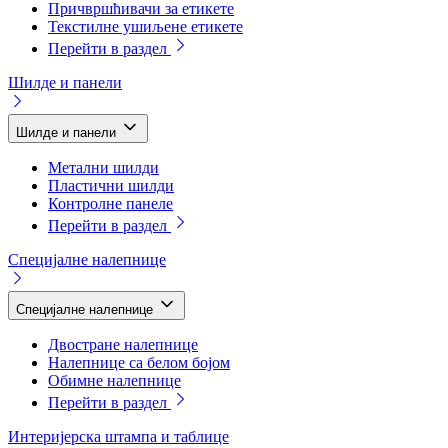
Причвршћивачи за етикете
Текстилне ушиљене етикете
Перейти в раздел
Шилде и панели
Шилде и панели
Метални шилди
Пластични шилди
Контролне панеле
Перейти в раздел
Специјалне налепнице
Специјалне налепнице
Двостране налепнице
Налепнице са белом бојом
Обимне налепнице
Перейти в раздел
Интеријерска штампа и таблице