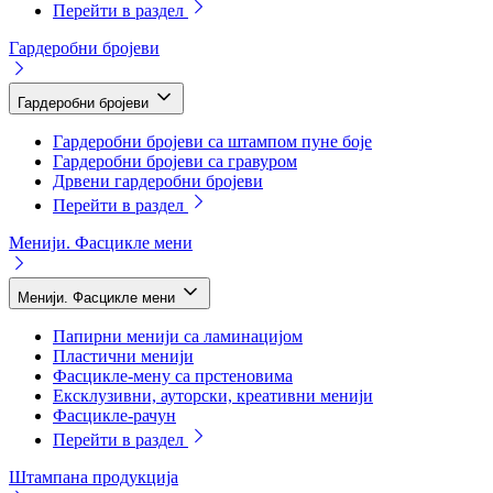
Перейти в раздел
Гардеробни бројеви
Гардеробни бројеви
Гардеробни бројеви са штампом пуне боје
Гардеробни бројеви са гравуром
Дрвени гардеробни бројеви
Перейти в раздел
Менији. Фасцикле мени
Менији. Фасцикле мени
Папирни менији са ламинацијом
Пластични менији
Фасцикле-мену са прстеновима
Ексклузивни, ауторски, креативни менији
Фасцикле-рачун
Перейти в раздел
Штампана продукција