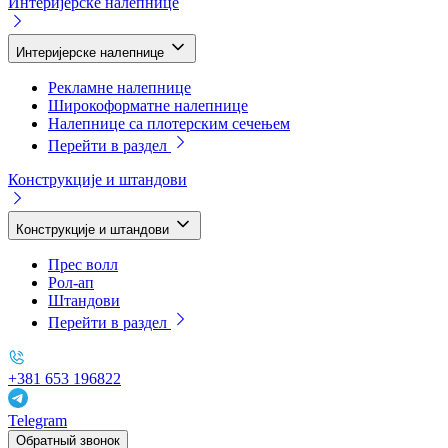
Интеријерске налепнице
Интеријерске налепнице
Рекламне налепнице
Широкоформатне налепнице
Налепнице са плотерским сечењем
Перейти в раздел
Конструкције и штандови
Конструкције и штандови
Прес волл
Рол-ап
Штандови
Перейти в раздел
+381 653 196822
Telegram
Обратный звонок