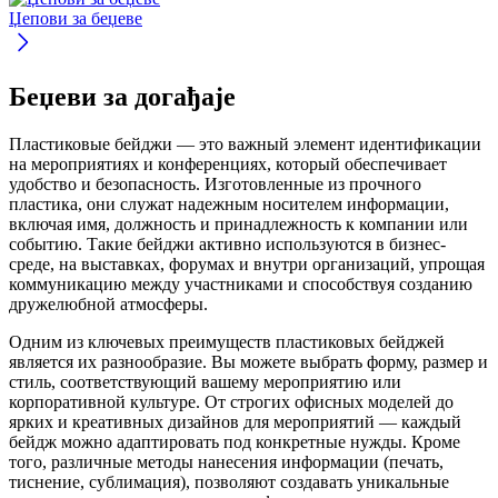
Џепови за беџеве
Беџеви за догађаје
Пластиковые бейджи — это важный элемент идентификации
на мероприятиях и конференциях, который обеспечивает
удобство и безопасность. Изготовленные из прочного
пластика, они служат надежным носителем информации,
включая имя, должность и принадлежность к компании или
событию. Такие бейджи активно используются в бизнес-
среде, на выставках, форумах и внутри организаций, упрощая
коммуникацию между участниками и способствуя созданию
дружелюбной атмосферы.
Одним из ключевых преимуществ пластиковых бейджей
является их разнообразие. Вы можете выбрать форму, размер и
стиль, соответствующий вашему мероприятию или
корпоративной культуре. От строгих офисных моделей до
ярких и креативных дизайнов для мероприятий — каждый
бейдж можно адаптировать под конкретные нужды. Кроме
того, различные методы нанесения информации (печать,
тиснение, сублимация), позволяют создавать уникальные