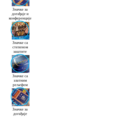
Значке за
догађаје и
конференције
Значке са
степеном
заштите
Значке са
златним
рељефом
Значке за
догађаје