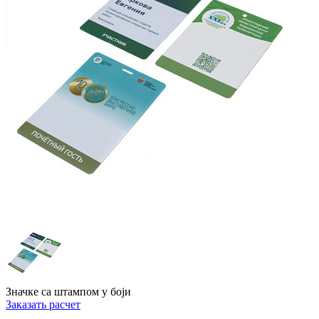
Значке са штампом у боји
Заказать расчет