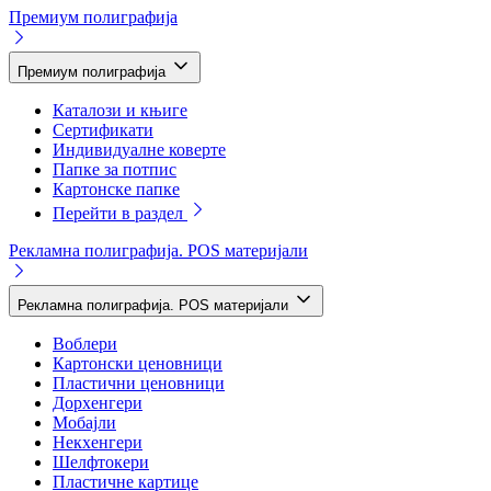
Премиум полиграфија
Премиум полиграфија
Каталози и књиге
Сертификати
Индивидуалне коверте
Папке за потпис
Картонске папке
Перейти в раздел
Рекламна полиграфија. POS материјали
Рекламна полиграфија. POS материјали
Воблери
Картонски ценовници
Пластични ценовници
Дорхенгери
Мобајли
Некхенгери
Шелфтокери
Пластичне картице