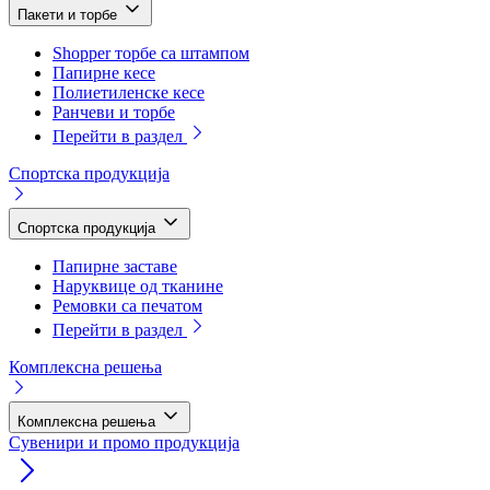
Пакети и торбе
Shopper торбе са штампом
Папирне кесе
Полиетиленске кесе
Ранчеви и торбе
Перейти в раздел
Спортска продукција
Спортска продукција
Папирне заставе
Наруквице од тканине
Ремовки са печатом
Перейти в раздел
Комплексна решења
Комплексна решења
Сувенири и промо продукција