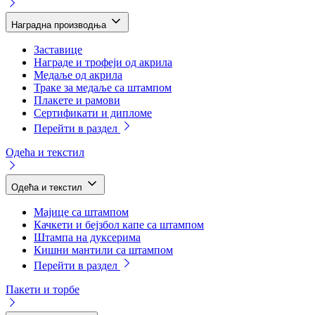
Наградна производња
Заставице
Награде и трофеји од акрила
Медаље од акрила
Траке за медаље са штампом
Плакете и рамови
Сертификати и дипломе
Перейти в раздел
Одећа и текстил
Одећа и текстил
Мајице са штампом
Качкети и бејзбол капе са штампом
Штампа на дуксерима
Кишни мантили са штампом
Перейти в раздел
Пакети и торбе