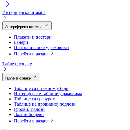
Интеријерска штампа
Интеријерска штампа
Плакати и постери
Банери
Платна и слике у рамовима
Перейти в раздел
Табле и ознаке
Табле и ознаке
Таблице са штампом у боји
Интеријерске таблице у рамовима
Таблице са гравуром
Таблице на провидној подлози
Грбови. Излози
Лажни бројеви
Перейти в раздел