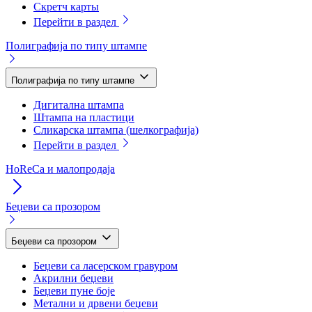
Скретч карты
Перейти в раздел
Полиграфија по типу штампе
Полиграфија по типу штампе
Дигитална штампа
Штампа на пластици
Сликарска штампа (шелкографија)
Перейти в раздел
HoReCa и малопродаја
Беџеви са прозором
Беџеви са прозором
Беџеви са ласерском гравуром
Акрилни беџеви
Беџеви пуне боје
Метални и дрвени беџеви