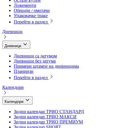
Остале кутије
Ложементи
Обицаји / омотачи
Упаковачке траке
Перейти в раздел
Дневници
Дневници
Дневници са датумом
Дневници без датума
Примери штампе на дневницима
Планинзи
Перейти в раздел
Календори
Календори
Зидни календар ТРИО СТАНДАРД
Зидни календар ТРИО МАКСИ
Зидни календар ТРИО ПРЕМИУМ
Зидни календар SHORT