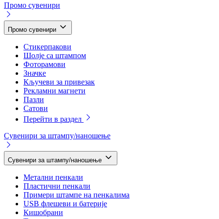
Промо сувенири
Промо сувенири
Стикерпакови
Шолје са штампом
Фоторамови
Значке
Кључеви за привезак
Рекламни магнети
Пазли
Сатови
Перейти в раздел
Сувенири за штампу/наношење
Сувенири за штампу/наношење
Метални пенкали
Пластични пенкали
Примери штампе на пенкалима
USB флешеви и батерије
Кишобрани