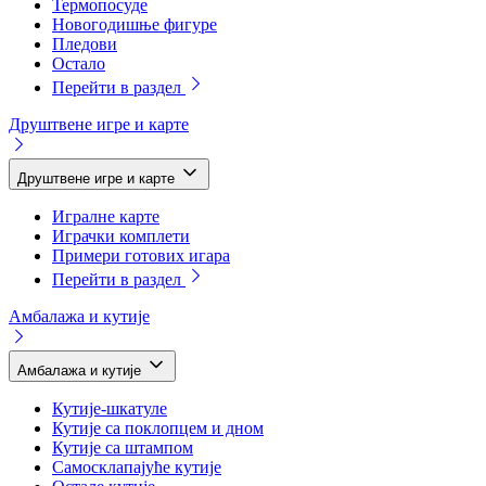
Термопосуде
Новогодишње фигуре
Пледови
Остало
Перейти в раздел
Друштвене игре и карте
Друштвене игре и карте
Игралне карте
Играчки комплети
Примери готових игара
Перейти в раздел
Амбалажа и кутије
Амбалажа и кутије
Кутије-шкатуле
Кутије са поклопцем и дном
Кутије са штампом
Самосклапајуће кутије