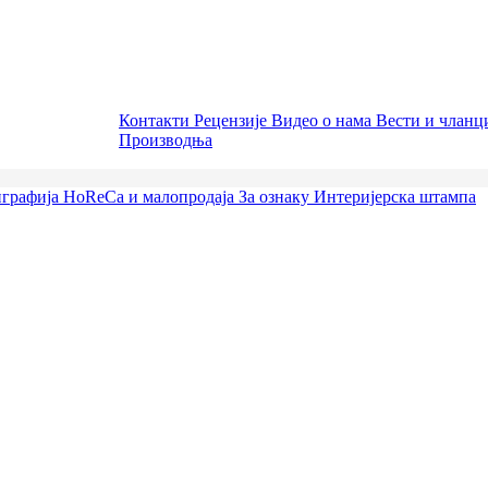
Контакти
Рецензије
Видео о нама
Вести и члан
Производња
графија
HoReCa и малопродаја
За ознаку
Интеријерска штампа