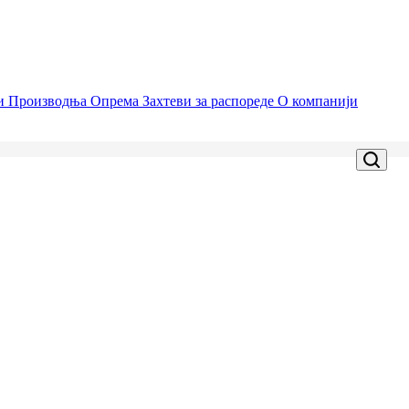
ци
Производња
Опрема
Захтеви за распореде
О компанији