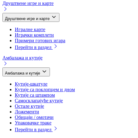
Друштвене игре и карте
Друштвене игре и карте
Игралне карте
Играчки комплети
Примери готових игара
Перейти в раздел
Амбалажа и кутије
Амбалажа и кутије
Кутије-шкатуле
Кутије са поклопцем и дном
Кутије са штампом
Самосклапајуће кутије
Остале кутије
Ложементи
Обицаји / омотачи
Упаковачке траке
Перейти в раздел