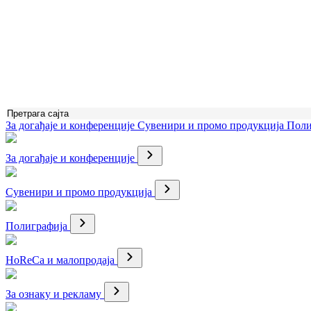
За догађаје и конференције
Сувенири и промо продукција
Поли
За догађаје и конференције
Сувенири и промо продукција
Полиграфија
HoReCa и малопродаја
За ознаку и рекламу