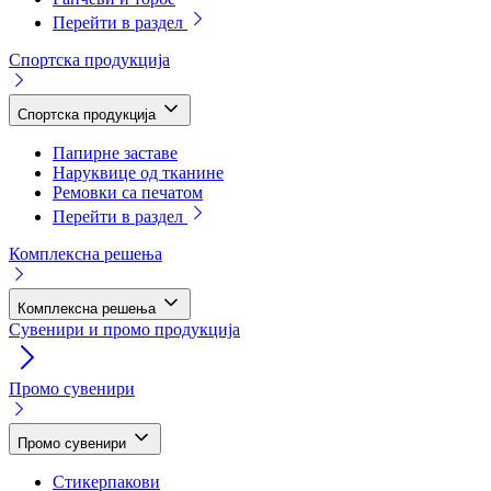
Перейти в раздел
Спортска продукција
Спортска продукција
Папирне заставе
Наруквице од тканине
Ремовки са печатом
Перейти в раздел
Комплексна решења
Комплексна решења
Сувенири и промо продукција
Промо сувенири
Промо сувенири
Стикерпакови