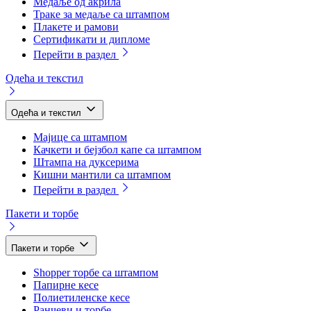
Медаље од акрила
Траке за медаље са штампом
Плакете и рамови
Сертификати и дипломе
Перейти в раздел
Одећа и текстил
Одећа и текстил
Мајице са штампом
Качкети и бејзбол капе са штампом
Штампа на дуксерима
Кишни мантили са штампом
Перейти в раздел
Пакети и торбе
Пакети и торбе
Shopper торбе са штампом
Папирне кесе
Полиетиленске кесе
Ранчеви и торбе