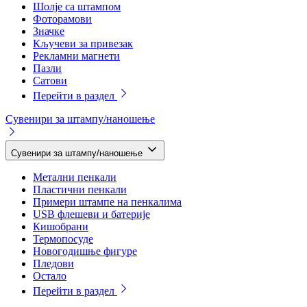
Шолје са штампом
Фоторамови
Значке
Кључеви за привезак
Рекламни магнети
Пазли
Сатови
Перейти в раздел
Сувенири за штампу/наношење
Сувенири за штампу/наношење
Метални пенкали
Пластични пенкали
Примери штампе на пенкалима
USB флешеви и батерије
Кишобрани
Термопосуде
Новогодишње фигуре
Пледови
Остало
Перейти в раздел