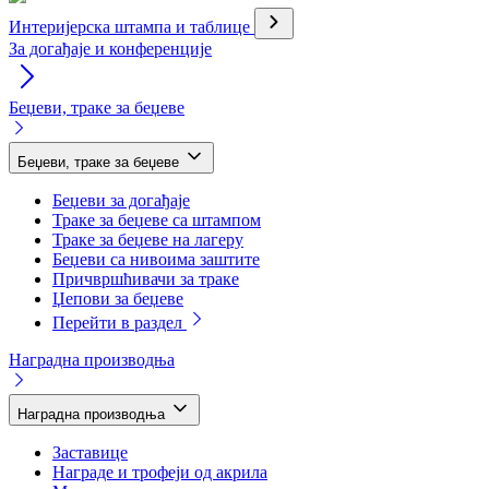
Интеријерска штампа и таблице
За догађаје и конференције
Беџеви, траке за беџеве
Беџеви, траке за беџеве
Беџеви за догађаје
Траке за беџеве са штампом
Траке за беџеве на лагеру
Беџеви са нивоима заштите
Причвршћивачи за траке
Џепови за беџеве
Перейти в раздел
Наградна производња
Наградна производња
Заставице
Награде и трофеји од акрила