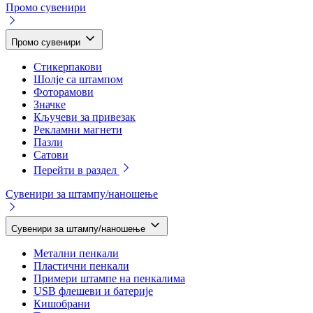
Промо сувенири
Промо сувенири
Стикерпакови
Шолје са штампом
Фоторамови
Значке
Кључеви за привезак
Рекламни магнети
Пазли
Сатови
Перейти в раздел
Сувенири за штампу/наношење
Сувенири за штампу/наношење
Метални пенкали
Пластични пенкали
Примери штампе на пенкалима
USB флешеви и батерије
Кишобрани