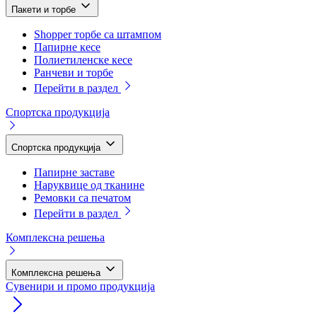
Пакети и торбе
Shopper торбе са штампом
Папирне кесе
Полиетиленске кесе
Ранчеви и торбе
Перейти в раздел
Спортска продукција
Спортска продукција
Папирне заставе
Наруквице од тканине
Ремовки са печатом
Перейти в раздел
Комплексна решења
Комплексна решења
Сувенири и промо продукција