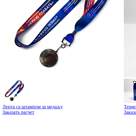
Лента са штампом за медаљу
Термо
Заказать расчет
Заказ