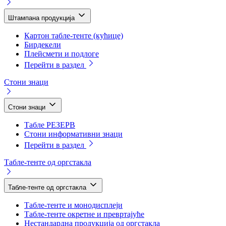
Штампана продукција
Картон табле-тенте (кућице)
Бирдекели
Плейсмети и подлоге
Перейти в раздел
Стони знаци
Стони знаци
Табле РЕЗЕРВ
Стони информативни знаци
Перейти в раздел
Табле-тенте од оргстакла
Табле-тенте од оргстакла
Табле-тенте и монодисплеји
Табле-тенте окретне и превртајуће
Нестандардна продукција од оргстакла