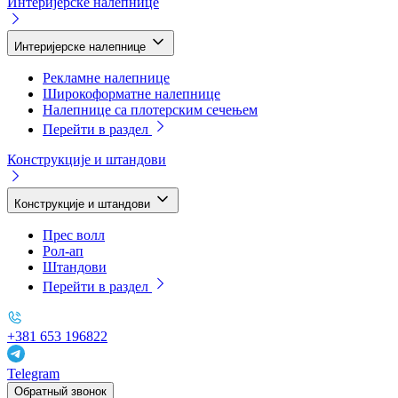
Интеријерске налепнице
Интеријерске налепнице
Рекламне налепнице
Широкоформатне налепнице
Налепнице са плотерским сечењем
Перейти в раздел
Конструкције и штандови
Конструкције и штандови
Прес волл
Рол-ап
Штандови
Перейти в раздел
+381 653 196822
Telegram
Обратный звонок