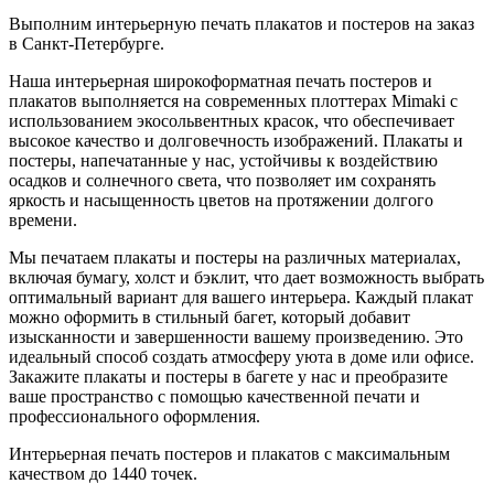
Выполним интерьерную печать плакатов и постеров на заказ
в Санкт-Петербурге.
Наша интерьерная широкоформатная печать постеров и
плакатов выполняется на современных плоттерах Mimaki с
использованием экосольвентных красок, что обеспечивает
высокое качество и долговечность изображений. Плакаты и
постеры, напечатанные у нас, устойчивы к воздействию
осадков и солнечного света, что позволяет им сохранять
яркость и насыщенность цветов на протяжении долгого
времени.
Мы печатаем плакаты и постеры на различных материалах,
включая бумагу, холст и бэклит, что дает возможность выбрать
оптимальный вариант для вашего интерьера. Каждый плакат
можно оформить в стильный багет, который добавит
изысканности и завершенности вашему произведению. Это
идеальный способ создать атмосферу уюта в доме или офисе.
Закажите плакаты и постеры в багете у нас и преобразите
ваше пространство с помощью качественной печати и
профессионального оформления.
Интерьерная печать постеров и плакатов с максимальным
качеством до 1440 точек.