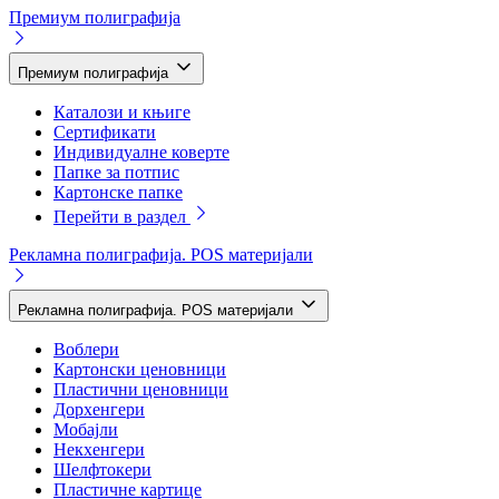
Премиум полиграфија
Премиум полиграфија
Каталози и књиге
Сертификати
Индивидуалне коверте
Папке за потпис
Картонске папке
Перейти в раздел
Рекламна полиграфија. POS материјали
Рекламна полиграфија. POS материјали
Воблери
Картонски ценовници
Пластични ценовници
Дорхенгери
Мобајли
Некхенгери
Шелфтокери
Пластичне картице