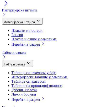
Интеријерска штампа
Интеријерска штампа
Плакати и постери
Банери
Платна и слике у рамовима
Перейти в раздел
Табле и ознаке
Табле и ознаке
Таблице са штампом у боји
Интеријерске таблице у рамовима
Таблице са гравуром
Таблице на провидној подлози
Грбови. Излози
Лажни бројеви
Перейти в раздел