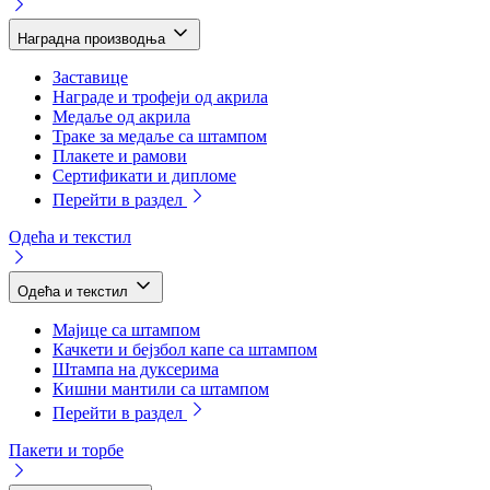
Наградна производња
Заставице
Награде и трофеји од акрила
Медаље од акрила
Траке за медаље са штампом
Плакете и рамови
Сертификати и дипломе
Перейти в раздел
Одећа и текстил
Одећа и текстил
Мајице са штампом
Качкети и бејзбол капе са штампом
Штампа на дуксерима
Кишни мантили са штампом
Перейти в раздел
Пакети и торбе