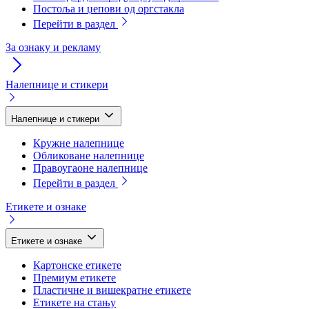
Постоља и џепови од оргстакла
Перейти в раздел
За ознаку и рекламу
Налепнице и стикери
Налепнице и стикери
Кружне налепнице
Обликоване налепнице
Правоугаоне налепнице
Перейти в раздел
Етикете и ознаке
Етикете и ознаке
Картонске етикете
Премиум етикете
Пластичне и вишекратне етикете
Етикете на стању