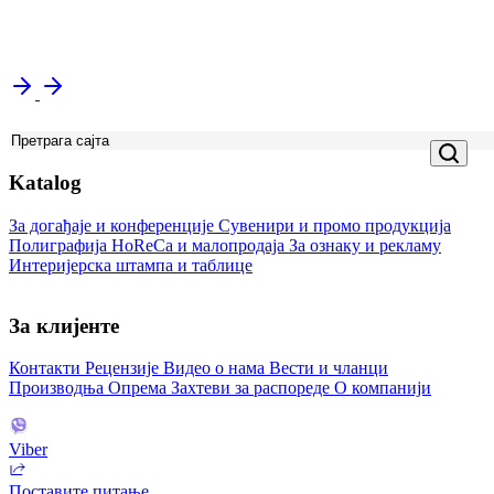
Katalog
За догађаје и конференције
Сувенири и промо продукција
Полиграфија
HoReCa и малопродаја
За ознаку и рекламу
Интеријерска штампа и таблице
За клијенте
Контакти
Рецензије
Видео о нама
Вести и чланци
Производња
Опрема
Захтеви за распореде
О компанији
Viber
Поставите питање