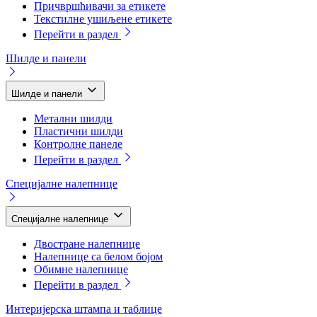
Причвршћивачи за етикете
Текстилне ушиљене етикете
Перейти в раздел
Шилде и панели
Шилде и панели
Метални шилди
Пластични шилди
Контролне панеле
Перейти в раздел
Специјалне налепнице
Специјалне налепнице
Двостране налепнице
Налепнице са белом бојом
Обимне налепнице
Перейти в раздел
Интеријерска штампа и таблице