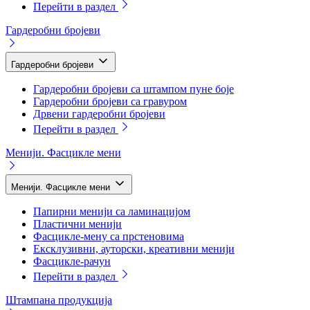
Перейти в раздел
Гардеробни бројеви
Гардеробни бројеви
Гардеробни бројеви са штампом пуне боје
Гардеробни бројеви са гравуром
Дрвени гардеробни бројеви
Перейти в раздел
Менији. Фасцикле мени
Менији. Фасцикле мени
Папирни менији са ламинацијом
Пластични менији
Фасцикле-мену са прстеновима
Ексклузивни, ауторски, креативни менији
Фасцикле-рачун
Перейти в раздел
Штампана продукција