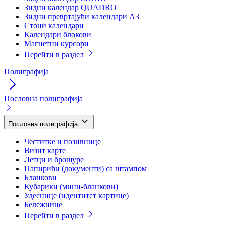
Зидни календар QUADRO
Зидни превртајући календари А3
Стони календари
Календари блокови
Магнетни курсори
Перейти в раздел
Полиграфија
Пословна полиграфија
Пословна полиграфија
Честитке и позивнице
Визит карте
Летци и брошуре
Папирићи (документи) са штампом
Бланкови
Кубарики (мини-бланкови)
Удеснице (идентитет картице)
Бележнице
Перейти в раздел