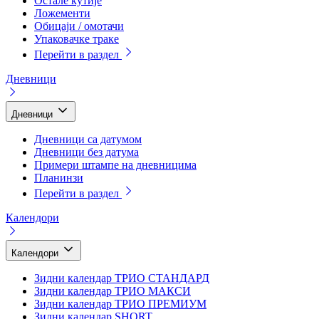
Остале кутије
Ложементи
Обицаји / омотачи
Упаковачке траке
Перейти в раздел
Дневници
Дневници
Дневници са датумом
Дневници без датума
Примери штампе на дневницима
Планинзи
Перейти в раздел
Календори
Календори
Зидни календар ТРИО СТАНДАРД
Зидни календар ТРИО МАКСИ
Зидни календар ТРИО ПРЕМИУМ
Зидни календар SHORT