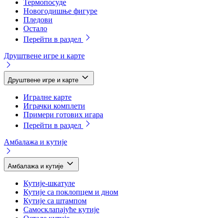
Термопосуде
Новогодишње фигуре
Пледови
Остало
Перейти в раздел
Друштвене игре и карте
Друштвене игре и карте
Игралне карте
Играчки комплети
Примери готових игара
Перейти в раздел
Амбалажа и кутије
Амбалажа и кутије
Кутије-шкатуле
Кутије са поклопцем и дном
Кутије са штампом
Самосклапајуће кутије