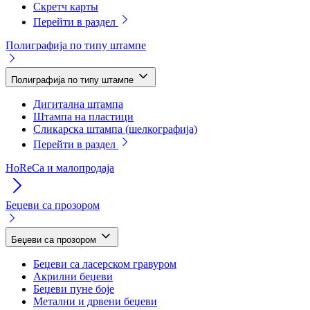
Скретч карты
Перейти в раздел
Полиграфија по типу штампе
Полиграфија по типу штампе
Дигитална штампа
Штампа на пластици
Сликарска штампа (шелкографија)
Перейти в раздел
HoReCa и малопродаја
Беџеви са прозором
Беџеви са прозором
Беџеви са ласерском гравуром
Акрилни беџеви
Беџеви пуне боје
Метални и дрвени беџеви