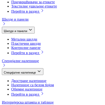
Причвршћивачи за етикете
Текстилне ушиљене етикете
Перейти в раздел
Шилде и панели
Шилде и панели
Метални шилди
Пластични шилди
Контролне панеле
Перейти в раздел
Специјалне налепнице
Специјалне налепнице
Двостране налепнице
Налепнице са белом бојом
Обимне налепнице
Перейти в раздел
Интеријерска штампа и таблице