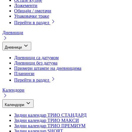
Остале кутије
Ложементи
Обицаји / омотачи
Упаковачке траке
Перейти в раздел
Дневници
Дневници
Дневници са датумом
Дневници без датума
Примери штампе на дневницима
Планинзи
Перейти в раздел
Календори
Календори
Зидни календар ТРИО СТАНДАРД
Зидни календар ТРИО МАКСИ
Зидни календар ТРИО ПРЕМИУМ
Зидни календар SHORT