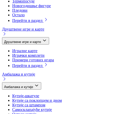
Термопосуде
Новогодишње фигуре
Пледови
Остало
Перейти в раздел
Друштвене игре и карте
Друштвене игре и карте
Игралне карте
Играчки комплети
Примери готових игара
Перейти в раздел
Амбалажа и кутије
Амбалажа и кутије
Кутије-шкатуле
Кутије са поклопцем и дном
Кутије са штампом
Самосклапајуће кутије