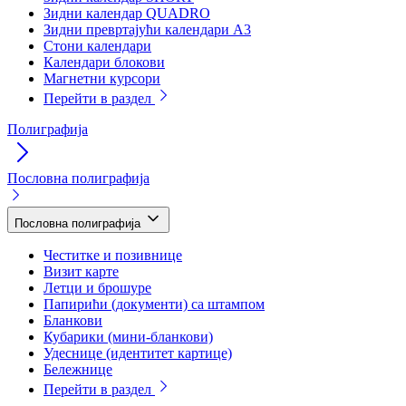
Зидни календар QUADRO
Зидни превртајући календари А3
Стони календари
Календари блокови
Магнетни курсори
Перейти в раздел
Полиграфија
Пословна полиграфија
Пословна полиграфија
Честитке и позивнице
Визит карте
Летци и брошуре
Папирићи (документи) са штампом
Бланкови
Кубарики (мини-бланкови)
Удеснице (идентитет картице)
Бележнице
Перейти в раздел