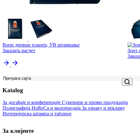
Вооп дневни планер, УВ штампање
Заказать расчет
Зонт
Заказ
Katalog
За догађаје и конференције
Сувенири и промо продукција
Полиграфија
HoReCa и малопродаја
За ознаку и рекламу
Интеријерска штампа и таблице
За клијенте