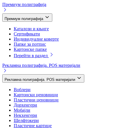
Премиум полиграфија
Премиум полиграфија
Каталози и књиге
Сертификати
Индивидуалне коверте
Папке за потпис
Картонске папке
Перейти в раздел
Рекламна полиграфија. POS материјали
Рекламна полиграфија. POS материјали
Воблери
Картонски ценовници
Пластични ценовници
Дорхенгери
Мобајли
Некхенгери
Шелфтокери
Пластичне картице