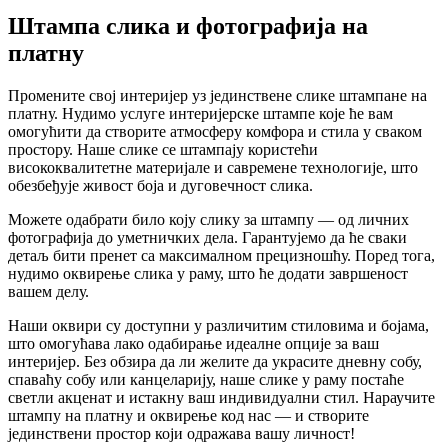
Штампа слика и фотографија на
платну
Промените свој интеријер уз јединствене слике штампане на
платну. Нудимо услуге интеријерске штампе које ће вам
омогућити да створите атмосферу комфора и стила у сваком
простору. Наше слике се штампају користећи
висококвалитетне материјале и савремене технологије, што
обезбеђује живост боја и дуговечност слика.
Можете одабрати било коју слику за штампу — од личних
фотографија до уметничких дела. Гарантујемо да ће сваки
детаљ бити пренет са максималном прецизношћу. Поред тога,
нудимо оквирење слика у раму, што ће додати завршеност
вашем делу.
Наши оквири су доступни у различитим стиловима и бојама,
што омогућава лако одабирање идеалне опције за ваш
интеријер. Без обзира да ли желите да украсите дневну собу,
спаваћу собу или канцеларију, наше слике у раму постаће
светли акценат и истакну ваш индивидуални стил. Нараучите
штампу на платну и оквирење код нас — и створите
јединствени простор који одражава вашу личност!