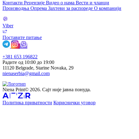
Контакти
Рецензије
Видео о нама
Вести и чланци
Производња
Опрема
Захтеви за распореде
О компанији
Viber
Поставите питање
+381 653 196822
Радите од 10:00 до 19:00
11120 Belgrade, Starine Novaka, 29
nienaserbia@gmail.com
Niena Print© 2026. Сајт није јавна понуда.
Политика приватности
Кориснички уговор