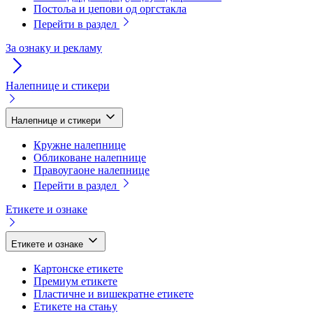
Постоља и џепови од оргстакла
Перейти в раздел
За ознаку и рекламу
Налепнице и стикери
Налепнице и стикери
Кружне налепнице
Обликоване налепнице
Правоугаоне налепнице
Перейти в раздел
Етикете и ознаке
Етикете и ознаке
Картонске етикете
Премиум етикете
Пластичне и вишекратне етикете
Етикете на стању