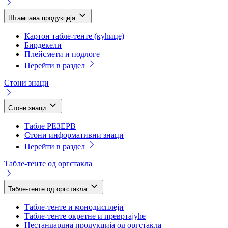
Штампана продукција
Картон табле-тенте (кућице)
Бирдекели
Плейсмети и подлоге
Перейти в раздел
Стони знаци
Стони знаци
Табле РЕЗЕРВ
Стони информативни знаци
Перейти в раздел
Табле-тенте од оргстакла
Табле-тенте од оргстакла
Табле-тенте и монодисплеји
Табле-тенте окретне и превртајуће
Нестандардна продукција од оргстакла