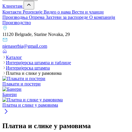
Клиентам
Контакти
Рецензије
Видео о нама
Вести и чланци
Производња
Опрема
Захтеви за распореде
О компанији
Производство
11120 Belgrade, Starine Novaka, 29
nienaserbia@gmail.com
Каталог
Интеријерска штампа и таблице
Интеријерска штампа
Платна и слике у рамовима
Плакати и постери
Банери
Платна и слике у рамовима
Платна и слике у рамовима