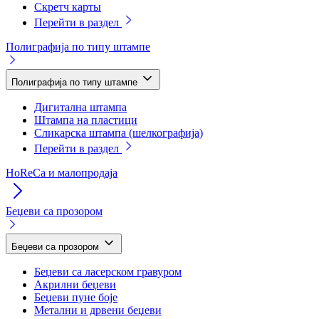
Скретч карты
Перейти в раздел
Полиграфија по типу штампе
Полиграфија по типу штампе
Дигитална штампа
Штампа на пластици
Сликарска штампа (шелкографија)
Перейти в раздел
HoReCa и малопродаја
Беџеви са прозором
Беџеви са прозором
Беџеви са ласерском гравуром
Акрилни беџеви
Беџеви пуне боје
Метални и дрвени беџеви