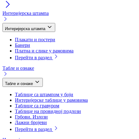
Интеријерска штампа
Интеријерска штампа
Плакати и постери
Банери
Платна и слике у рамовима
Перейти в раздел
Табле и ознаке
Табле и ознаке
Таблице са штампом у боји
Интеријерске таблице у рамовима
Таблице са гравуром
Таблице на провидној подлози
Грбови. Излози
Лажни бројеви
Перейти в раздел