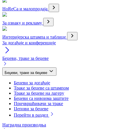
HoReCa и малопродаја
За ознаку и рекламу
Интеријерска штампа и таблице
За догађаје и конференције
Беџеви, траке за беџеве
Беџеви, траке за беџеве
Беџеви за догађаје
Траке за беџеве са штампом
Траке за беџеве на лагеру
Беџеви са нивоима заштите
Причвршћивачи за траке
Џепови за беџеве
Перейти в раздел
Наградна производња