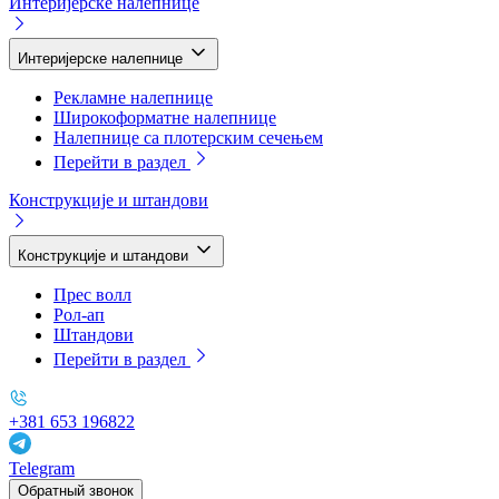
Интеријерске налепнице
Интеријерске налепнице
Рекламне налепнице
Широкоформатне налепнице
Налепнице са плотерским сечењем
Перейти в раздел
Конструкције и штандови
Конструкције и штандови
Прес волл
Рол-ап
Штандови
Перейти в раздел
+381 653 196822
Telegram
Обратный звонок