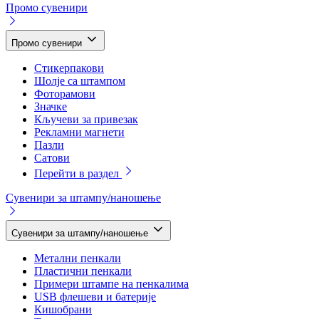
Промо сувенири
Промо сувенири
Стикерпакови
Шолје са штампом
Фоторамови
Значке
Кључеви за привезак
Рекламни магнети
Пазли
Сатови
Перейти в раздел
Сувенири за штампу/наношење
Сувенири за штампу/наношење
Метални пенкали
Пластични пенкали
Примери штампе на пенкалима
USB флешеви и батерије
Кишобрани