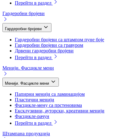
Перейти в раздел
Гардеробни бројеви
Гардеробни бројеви
Гардеробни бројеви са штампом пуне боје
Гардеробни бројеви са гравуром
Дрвени гардеробни бројеви
Перейти в раздел
Менији. Фасцикле мени
Менији. Фасцикле мени
Папирни менији са ламинацијом
Пластични менији
Фасцикле-мену са прстеновима
Ексклузивни, ауторски, креативни менији
Фасцикле-рачун
Перейти в раздел
Штампана продукција