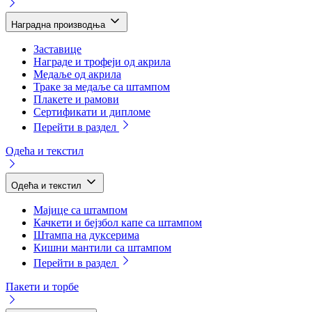
Наградна производња
Заставице
Награде и трофеји од акрила
Медаље од акрила
Траке за медаље са штампом
Плакете и рамови
Сертификати и дипломе
Перейти в раздел
Одећа и текстил
Одећа и текстил
Мајице са штампом
Качкети и бејзбол капе са штампом
Штампа на дуксерима
Кишни мантили са штампом
Перейти в раздел
Пакети и торбе