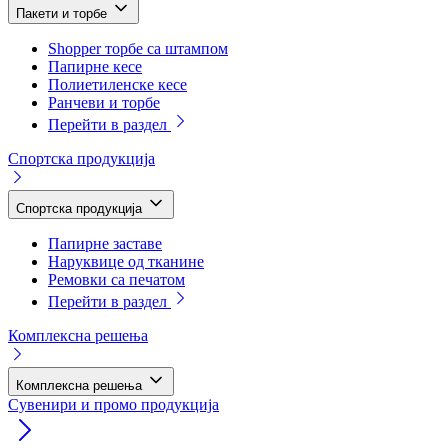
Пакети и торбе
Shopper торбе са штампом
Папирне кесе
Полиетиленске кесе
Ранчеви и торбе
Перейти в раздел
Спортска продукција
Спортска продукција
Папирне заставе
Наруквице од тканине
Ремовки са печатом
Перейти в раздел
Комплексна решења
Комплексна решења
Сувенири и промо продукција