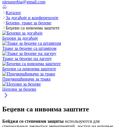
nienaserbia@gmail.com
Каталог
За догађаје и конференције
Беџеви, траке за беџеве
Беџеви са нивоима заштите
Беџеви за догађаје
Траке за беџеве са штампом
Траке за беџеве на лагеру
Беџеви са нивоима заштите
Причвршћивачи за траке
Џепови за беџеве
Беџеви са нивоима заштите
Бейджи со степенями защиты
используются для
специальных закрытых мероприятий, доступ на которые