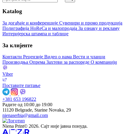
Katalog
За догађаје и конференције
Сувенири и промо продукција
Полиграфија
HoReCa и малопродаја
За ознаку и рекламу
Интеријерска штампа и таблице
За клијенте
Контакти
Рецензије
Видео о нама
Вести и чланци
Производња
Опрема
Захтеви за распореде
О компанији
Viber
Поставите питање
+381 653 196822
Радите од 10:00 до 19:00
11120 Belgrade, Starine Novaka, 29
nienaserbia@gmail.com
Niena Print© 2026. Сајт није јавна понуда.