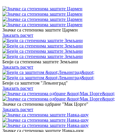
Значке са степенима заштите Цармен
Заказать расчет
Беији са степенима заштите Земљани
Заказать расчет
Беији са заштитом "Лењинград"
Заказать расчет
Значке са степенима одбране "Мак Цорге"
Заказать расчет
Значке са степенима заштите Навка-шоу