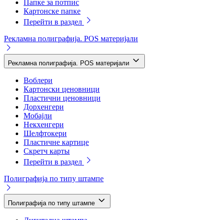
Папке за потпис
Картонске папке
Перейти в раздел
Рекламна полиграфија. POS материјали
Рекламна полиграфија. POS материјали
Воблери
Картонски ценовници
Пластични ценовници
Дорхенгери
Мобајли
Некхенгери
Шелфтокери
Пластичне картице
Скретч карты
Перейти в раздел
Полиграфија по типу штампе
Полиграфија по типу штампе