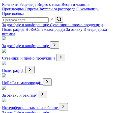
Контакти
Рецензије
Видео о нама
Вести и чланци
Производња
Опрема
Захтеви за распореде
О компанији
Производња
За догађаје и конференције
Сувенири и промо продукција
Полиграфија
HoReCa и малопродаја
За ознаку
Интеријерска
штампа
За догађаје и конференције
Сувенири и промо продукција
Полиграфија
HoReCa и малопродаја
За ознаку и рекламу
Интеријерска штампа и таблице
За догађаје и конференције