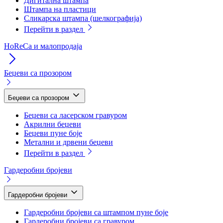
Дигитална штампа
Штампа на пластици
Сликарска штампа (шелкографија)
Перейти в раздел
HoReCa и малопродаја
Беџеви са прозором
Беџеви са прозором
Беџеви са ласерском гравуром
Акрилни беџеви
Беџеви пуне боје
Метални и дрвени беџеви
Перейти в раздел
Гардеробни бројеви
Гардеробни бројеви
Гардеробни бројеви са штампом пуне боје
Гардеробни бројеви са гравуром