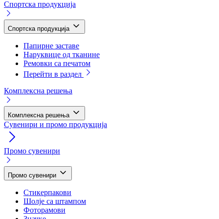
Спортска продукција
Спортска продукција
Папирне заставе
Наруквице од тканине
Ремовки са печатом
Перейти в раздел
Комплексна решења
Комплексна решења
Сувенири и промо продукција
Промо сувенири
Промо сувенири
Стикерпакови
Шолје са штампом
Фоторамови
Значке