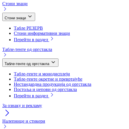
Стони знаци
Стони знаци
Табле РЕЗЕРВ
Стони информативни знаци
Перейти в раздел
Табле-тенте од оргстакла
Табле-тенте од оргстакла
Табле-тенте и монодисплеји
Табле-тенте окретне и превртајуће
Нестандардна продукција од оргстакла
Постоља и џепови од оргстакла
Перейти в раздел
За ознаку и рекламу
Налепнице и стикери