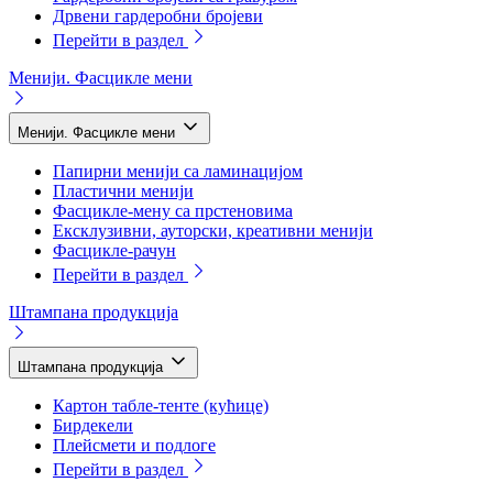
Дрвени гардеробни бројеви
Перейти в раздел
Менији. Фасцикле мени
Менији. Фасцикле мени
Папирни менији са ламинацијом
Пластични менији
Фасцикле-мену са прстеновима
Ексклузивни, ауторски, креативни менији
Фасцикле-рачун
Перейти в раздел
Штампана продукција
Штампана продукција
Картон табле-тенте (кућице)
Бирдекели
Плейсмети и подлоге
Перейти в раздел