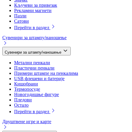
Кључеви за привезак
Рекламни магнети
Пазли
Сатови
Перейти в раздел
Сувенири за штампу/наношење
Сувенири за штампу/наношење
Метални пенкали
Пластични пенкали
Примери штампе на пенкалима
USB флешеви и батерије
Кишобрани
Термопосуде
Новогодишње фигуре
Пледови
Остало
Перейти в раздел
Друштвене игре и карте