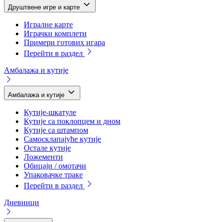
Друштвене игре и карте
Игралне карте
Играчки комплети
Примери готових игара
Перейти в раздел
Амбалажа и кутије
Амбалажа и кутије
Кутије-шкатуле
Кутије са поклопцем и дном
Кутије са штампом
Самосклапајуће кутије
Остале кутије
Ложементи
Обицаји / омотачи
Упаковачке траке
Перейти в раздел
Дневници