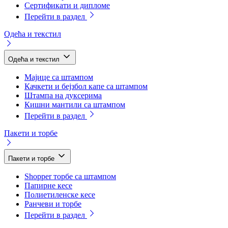
Сертификати и дипломе
Перейти в раздел
Одећа и текстил
Одећа и текстил
Мајице са штампом
Качкети и бејзбол капе са штампом
Штампа на дуксерима
Кишни мантили са штампом
Перейти в раздел
Пакети и торбе
Пакети и торбе
Shopper торбе са штампом
Папирне кесе
Полиетиленске кесе
Ранчеви и торбе
Перейти в раздел