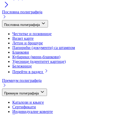
Пословна полиграфија
Пословна полиграфија
Честитке и позивнице
Визит карте
Летци и брошуре
Папирићи (документи) са штампом
Бланкови
Кубарики (мини-бланкови)
Удеснице (идентитет картице)
Бележнице
Перейти в раздел
Премиум полиграфија
Премиум полиграфија
Каталози и књиге
Сертификати
Индивидуалне коверте