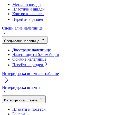
Метални шилди
Пластични шилди
Контролне панеле
Перейти в раздел
Специјалне налепнице
Специјалне налепнице
Двостране налепнице
Налепнице са белом бојом
Обимне налепнице
Перейти в раздел
Интеријерска штампа и таблице
Интеријерска штампа
Интеријерска штампа
Плакати и постери
Банери