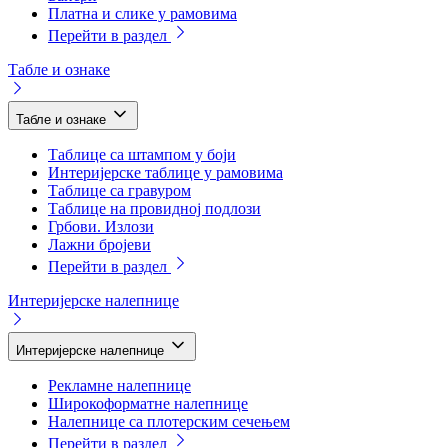
Платна и слике у рамовима
Перейти в раздел
Табле и ознаке
Табле и ознаке
Таблице са штампом у боји
Интеријерске таблице у рамовима
Таблице са гравуром
Таблице на провидној подлози
Грбови. Излози
Лажни бројеви
Перейти в раздел
Интеријерске налепнице
Интеријерске налепнице
Рекламне налепнице
Широкоформатне налепнице
Налепнице са плотерским сечењем
Перейти в раздел