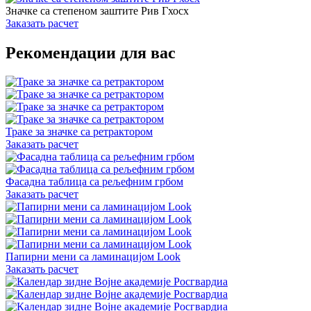
Значке са степеном заштите Рив Гхосх
Заказать расчет
Рекомендации для вас
Траке за значке са ретрактором
Заказать расчет
Фасадна таблица са рељефним грбом
Заказать расчет
Папирни мени са ламинацијом Look
Заказать расчет