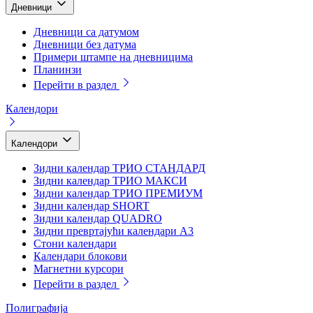
Дневници
Дневници са датумом
Дневници без датума
Примери штампе на дневницима
Планинзи
Перейти в раздел
Календори
Календори
Зидни календар ТРИО СТАНДАРД
Зидни календар ТРИО МАКСИ
Зидни календар ТРИО ПРЕМИУМ
Зидни календар SHORT
Зидни календар QUADRO
Зидни превртајући календари А3
Стони календари
Календари блокови
Магнетни курсори
Перейти в раздел
Полиграфија