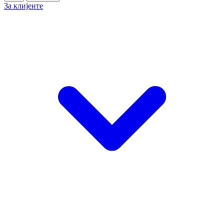
За клијенте