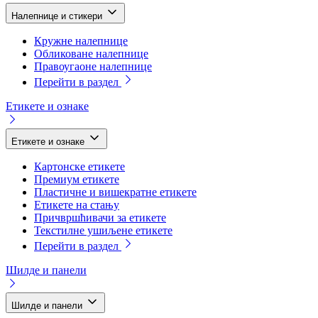
Налепнице и стикери
Кружне налепнице
Обликоване налепнице
Правоугаоне налепнице
Перейти в раздел
Етикете и ознаке
Етикете и ознаке
Картонске етикете
Премиум етикете
Пластичне и вишекратне етикете
Етикете на стању
Причвршћивачи за етикете
Текстилне ушиљене етикете
Перейти в раздел
Шилде и панели
Шилде и панели