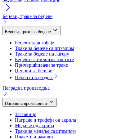
Беџеви, траке за беџеве
Беџеви, траке за беџеве
Беџеви за догађаје
Траке за беџеве са штампом
Траке за беџеве на лагеру
Беџеви са нивоима заштите
Причвршћивачи за траке
Џепови за беџеве
Перейти в раздел
Наградна производња
Наградна производња
Заставице
Награде и трофеји од акрила
Медаље од акрила
Траке за медаље са штампом
Плакете и рамови