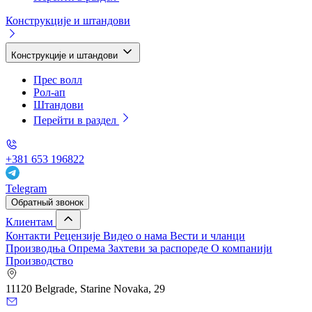
Конструкције и штандови
Конструкције и штандови
Прес волл
Рол-ап
Штандови
Перейти в раздел
+381 653 196822
Telegram
Обратный звонок
Клиентам
Контакти
Рецензије
Видео о нама
Вести и чланци
Производња
Опрема
Захтеви за распореде
О компанији
Производство
11120 Belgrade, Starine Novaka, 29