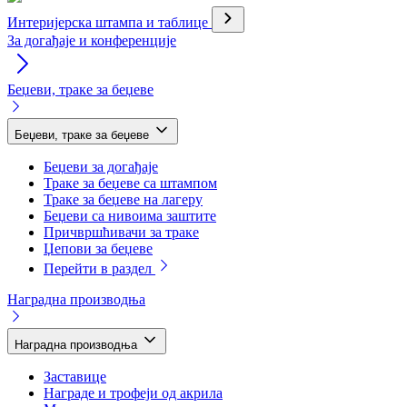
Интеријерска штампа и таблице
За догађаје и конференције
Беџеви, траке за беџеве
Беџеви, траке за беџеве
Беџеви за догађаје
Траке за беџеве са штампом
Траке за беџеве на лагеру
Беџеви са нивоима заштите
Причвршћивачи за траке
Џепови за беџеве
Перейти в раздел
Наградна производња
Наградна производња
Заставице
Награде и трофеји од акрила