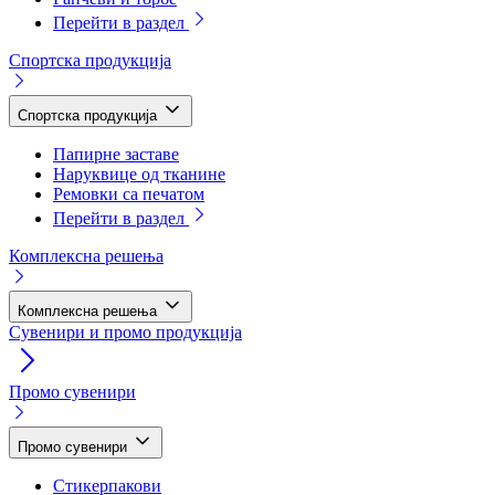
Перейти в раздел
Спортска продукција
Спортска продукција
Папирне заставе
Наруквице од тканине
Ремовки са печатом
Перейти в раздел
Комплексна решења
Комплексна решења
Сувенири и промо продукција
Промо сувенири
Промо сувенири
Стикерпакови