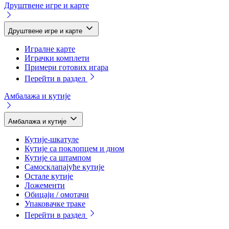
Друштвене игре и карте
Друштвене игре и карте
Игралне карте
Играчки комплети
Примери готових игара
Перейти в раздел
Амбалажа и кутије
Амбалажа и кутије
Кутије-шкатуле
Кутије са поклопцем и дном
Кутије са штампом
Самосклапајуће кутије
Остале кутије
Ложементи
Обицаји / омотачи
Упаковачке траке
Перейти в раздел