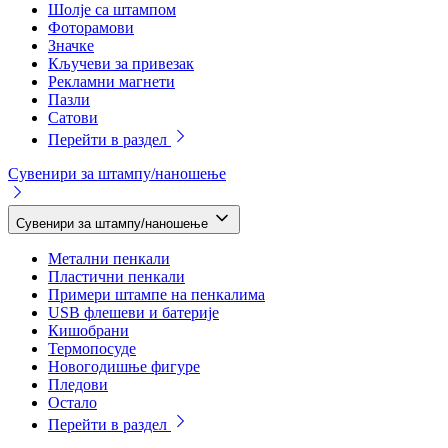
Шолје са штампом
Фоторамови
Значке
Кључеви за привезак
Рекламни магнети
Пазли
Сатови
Перейти в раздел
Сувенири за штампу/наношење
Сувенири за штампу/наношење
Метални пенкали
Пластични пенкали
Примери штампе на пенкалима
USB флешеви и батерије
Кишобрани
Термопосуде
Новогодишње фигуре
Пледови
Остало
Перейти в раздел