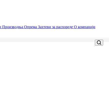
ци
Производња
Опрема
Захтеви за распореде
О компанији