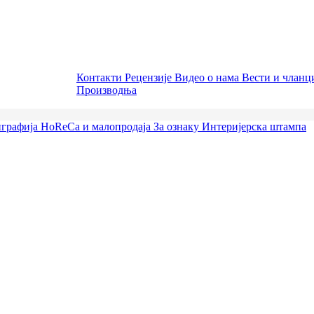
Контакти
Рецензије
Видео о нама
Вести и члан
Производња
графија
HoReCa и малопродаја
За ознаку
Интеријерска штампа