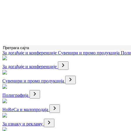
За догађаје и конференције
Сувенири и промо продукција
Поли
За догађаје и конференције
Сувенири и промо продукција
Полиграфија
HoReCa и малопродаја
За ознаку и рекламу