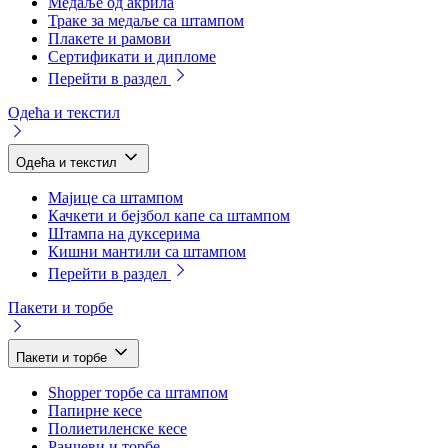
Медаље од акрила
Траке за медаље са штампом
Плакете и рамови
Сертификати и дипломе
Перейти в раздел
Одећа и текстил
Одећа и текстил
Мајице са штампом
Качкети и бејзбол капе са штампом
Штампа на дуксерима
Кишни мантили са штампом
Перейти в раздел
Пакети и торбе
Пакети и торбе
Shopper торбе са штампом
Папирне кесе
Полиетиленске кесе
Ранчеви и торбе