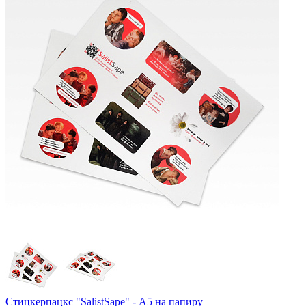
Стицкерпацкс "SalistSape" - А5 на папиру