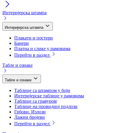
Интеријерска штампа
Интеријерска штампа
Плакати и постери
Банери
Платна и слике у рамовима
Перейти в раздел
Табле и ознаке
Табле и ознаке
Таблице са штампом у боји
Интеријерске таблице у рамовима
Таблице са гравуром
Таблице на провидној подлози
Грбови. Излози
Лажни бројеви
Перейти в раздел