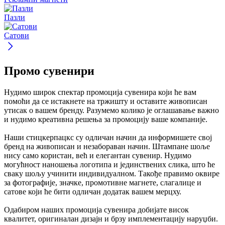
Пазли
Сатови
Промо сувенири
Нудимо широк спектар промоција сувенира који ће вам
помоћи да се истакнете на тржишту и оставите живописан
утисак о вашем бренду. Разумемо колико је оглашавање важно
и нудимо креативна решења за промоцију ваше компаније.
Наши стицкерпацкс су одличан начин да информишете свој
бренд на живописан и незабораван начин. Штампане шоље
нису само користан, већ и елегантан сувенир. Нудимо
могућност наношења логотипа и јединствених слика, што ће
сваку шољу учинити индивидуалном. Такође правимо оквире
за фотографије, значке, промотивне магнете, слагалице и
сатове који ће бити одличан додатак вашем мерцху.
Одабиром наших промоција сувенира добијате висок
квалитет, оригиналан дизајн и брзу имплементацију наруџби.