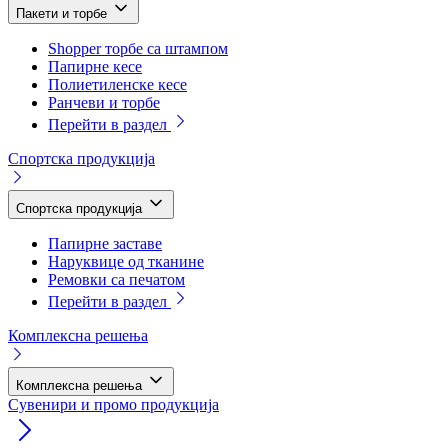
Пакети и торбе
Shopper торбе са штампом
Папирне кесе
Полиетиленске кесе
Ранчеви и торбе
Перейти в раздел
Спортска продукција
Спортска продукција
Папирне заставе
Наруквице од тканине
Ремовки са печатом
Перейти в раздел
Комплексна решења
Комплексна решења
Сувенири и промо продукција