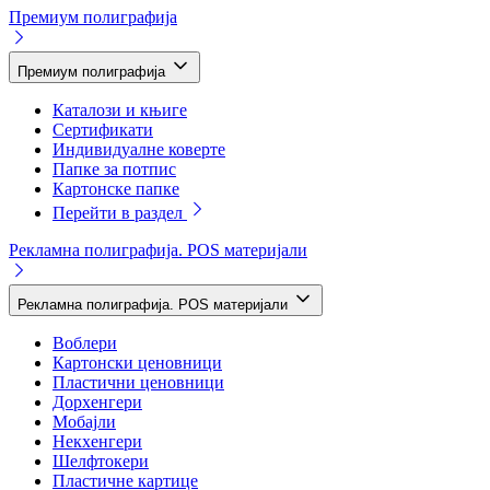
Премиум полиграфија
Премиум полиграфија
Каталози и књиге
Сертификати
Индивидуалне коверте
Папке за потпис
Картонске папке
Перейти в раздел
Рекламна полиграфија. POS материјали
Рекламна полиграфија. POS материјали
Воблери
Картонски ценовници
Пластични ценовници
Дорхенгери
Мобајли
Некхенгери
Шелфтокери
Пластичне картице