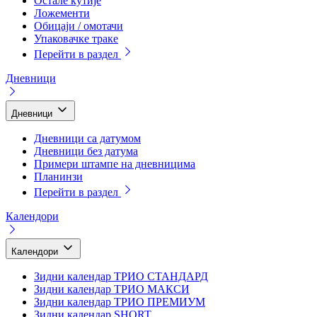
Остале кутије
Ложементи
Обицаји / омотачи
Упаковачке траке
Перейти в раздел
Дневници
Дневници
Дневници са датумом
Дневници без датума
Примери штампе на дневницима
Планинзи
Перейти в раздел
Календори
Календори
Зидни календар ТРИО СТАНДАРД
Зидни календар ТРИО МАКСИ
Зидни календар ТРИО ПРЕМИУМ
Зидни календар SHORT