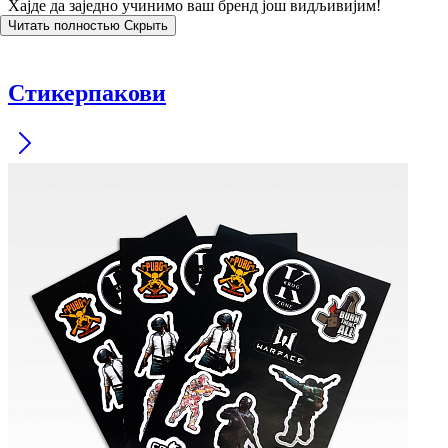
Хајде да заједно учинимо ваш бренд још видљивијим!
Читать полностью
Скрыть
Стикерпакови