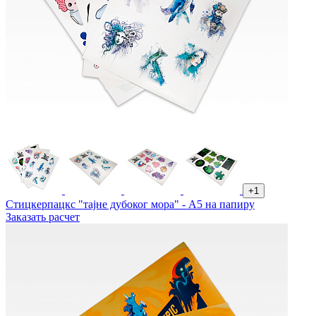
+1
Стицкерпацкс "тајне дубоког мора" - А5 на папиру
Заказать расчет