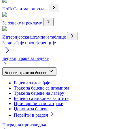
HoReCa и малопродаја
За ознаку и рекламу
Интеријерска штампа и таблице
За догађаје и конференције
Беџеви, траке за беџеве
Беџеви, траке за беџеве
Беџеви за догађаје
Траке за беџеве са штампом
Траке за беџеве на лагеру
Беџеви са нивоима заштите
Причвршћивачи за траке
Џепови за беџеве
Перейти в раздел
Наградна производња