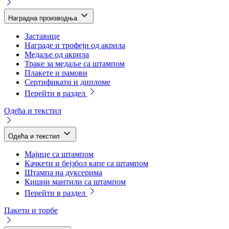
Наградна производња
Заставице
Награде и трофеји од акрила
Медаље од акрила
Траке за медаље са штампом
Плакете и рамови
Сертификати и дипломе
Перейти в раздел
Одећа и текстил
Одећа и текстил
Мајице са штампом
Качкети и бејзбол капе са штампом
Штампа на дуксерима
Кишни мантили са штампом
Перейти в раздел
Пакети и торбе