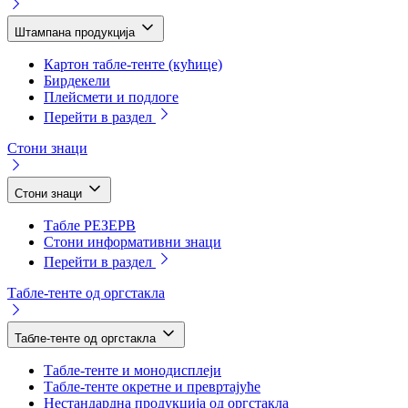
Штампана продукција
Картон табле-тенте (кућице)
Бирдекели
Плейсмети и подлоге
Перейти в раздел
Стони знаци
Стони знаци
Табле РЕЗЕРВ
Стони информативни знаци
Перейти в раздел
Табле-тенте од оргстакла
Табле-тенте од оргстакла
Табле-тенте и монодисплеји
Табле-тенте окретне и превртајуће
Нестандардна продукција од оргстакла