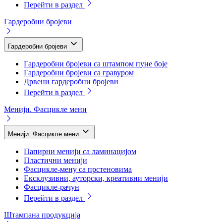
Перейти в раздел
Гардеробни бројеви
Гардеробни бројеви
Гардеробни бројеви са штампом пуне боје
Гардеробни бројеви са гравуром
Дрвени гардеробни бројеви
Перейти в раздел
Менији. Фасцикле мени
Менији. Фасцикле мени
Папирни менији са ламинацијом
Пластични менији
Фасцикле-мену са прстеновима
Ексклузивни, ауторски, креативни менији
Фасцикле-рачун
Перейти в раздел
Штампана продукција