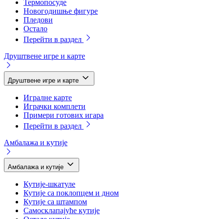
Термопосуде
Новогодишње фигуре
Пледови
Остало
Перейти в раздел
Друштвене игре и карте
Друштвене игре и карте
Игралне карте
Играчки комплети
Примери готових игара
Перейти в раздел
Амбалажа и кутије
Амбалажа и кутије
Кутије-шкатуле
Кутије са поклопцем и дном
Кутије са штампом
Самосклапајуће кутије