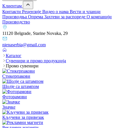
Клиентам
Контакти
Рецензије
Видео о нама
Вести и чланци
Производња
Опрема
Захтеви за распореде
О компанији
Производство
11120 Belgrade, Starine Novaka, 29
nienaserbia@gmail.com
Каталог
Сувенири и промо продукција
Промо сувенири
Стикерпакови
Шолје са штампом
Фоторамови
Значке
Кључеви за привезак
Рекламни магнети