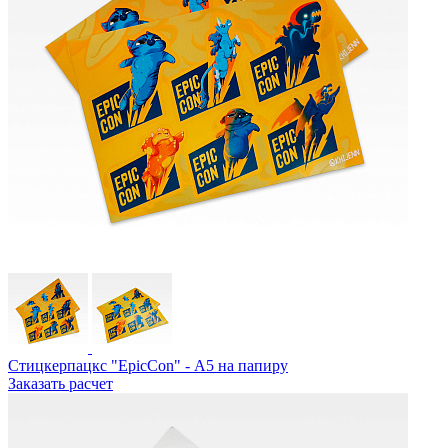
Стицкерпацкс "EpicCon" - А5 на папиру
Заказать расчет