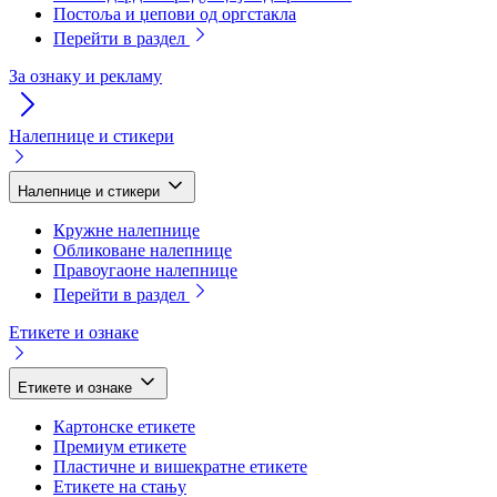
Постоља и џепови од оргстакла
Перейти в раздел
За ознаку и рекламу
Налепнице и стикери
Налепнице и стикери
Кружне налепнице
Обликоване налепнице
Правоугаоне налепнице
Перейти в раздел
Етикете и ознаке
Етикете и ознаке
Картонске етикете
Премиум етикете
Пластичне и вишекратне етикете
Етикете на стању