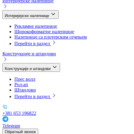
Интеријерске налепнице
Интеријерске налепнице
Рекламне налепнице
Широкоформатне налепнице
Налепнице са плотерским сечењем
Перейти в раздел
Конструкције и штандови
Конструкције и штандови
Прес волл
Рол-ап
Штандови
Перейти в раздел
+381 653 196822
Telegram
Обратный звонок