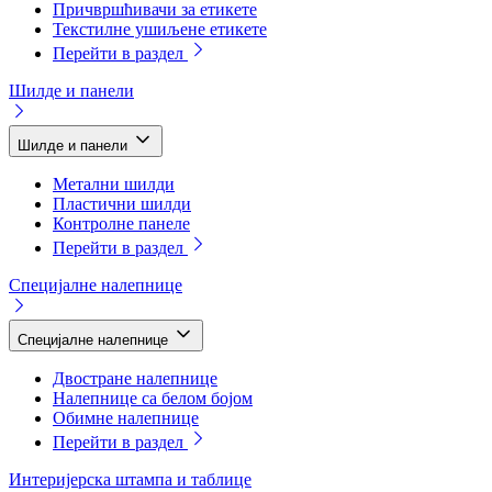
Причвршћивачи за етикете
Текстилне ушиљене етикете
Перейти в раздел
Шилде и панели
Шилде и панели
Метални шилди
Пластични шилди
Контролне панеле
Перейти в раздел
Специјалне налепнице
Специјалне налепнице
Двостране налепнице
Налепнице са белом бојом
Обимне налепнице
Перейти в раздел
Интеријерска штампа и таблице