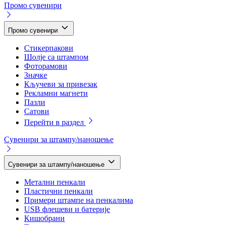
Промо сувенири
Промо сувенири
Стикерпакови
Шолје са штампом
Фоторамови
Значке
Кључеви за привезак
Рекламни магнети
Пазли
Сатови
Перейти в раздел
Сувенири за штампу/наношење
Сувенири за штампу/наношење
Метални пенкали
Пластични пенкали
Примери штампе на пенкалима
USB флешеви и батерије
Кишобрани