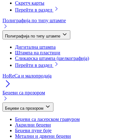
Скретч карты
Перейти в раздел
Полиграфија по типу штампе
Полиграфија по типу штампе
Дигитална штампа
Штампа на пластици
Сликарска штампа (шелкографија)
Перейти в раздел
HoReCa и малопродаја
Беџеви са прозором
Беџеви са прозором
Беџеви са ласерском гравуром
Акрилни беџеви
Беџеви пуне боје
Метални и дрвени беџеви