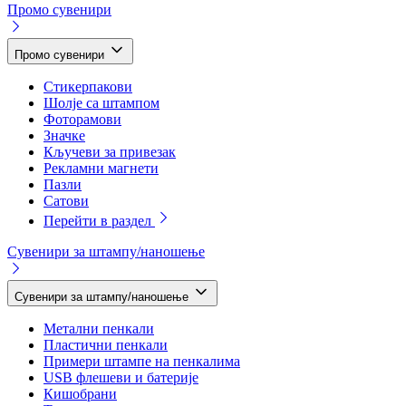
Промо сувенири
Промо сувенири
Стикерпакови
Шолје са штампом
Фоторамови
Значке
Кључеви за привезак
Рекламни магнети
Пазли
Сатови
Перейти в раздел
Сувенири за штампу/наношење
Сувенири за штампу/наношење
Метални пенкали
Пластични пенкали
Примери штампе на пенкалима
USB флешеви и батерије
Кишобрани