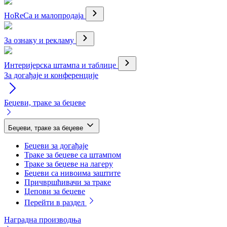
HoReCa и малопродаја
За ознаку и рекламу
Интеријерска штампа и таблице
За догађаје и конференције
Беџеви, траке за беџеве
Беџеви, траке за беџеве
Беџеви за догађаје
Траке за беџеве са штампом
Траке за беџеве на лагеру
Беџеви са нивоима заштите
Причвршћивачи за траке
Џепови за беџеве
Перейти в раздел
Наградна производња