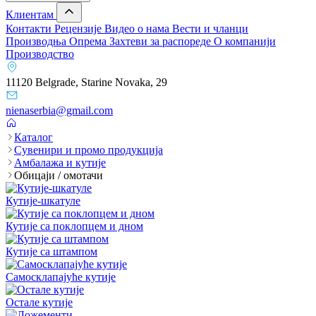
Клиентам
Контакти
Рецензије
Видео о нама
Вести и чланци
Производња
Опрема
Захтеви за распореде
О компанији
Производство
11120 Belgrade, Starine Novaka, 29
nienaserbia@gmail.com
Каталог
Сувенири и промо продукција
Амбалажа и кутије
Обицаји / омотачи
Кутије-шкатуле
Кутије са поклопцем и дном
Кутије са штампом
Самосклапајуће кутије
Остале кутије