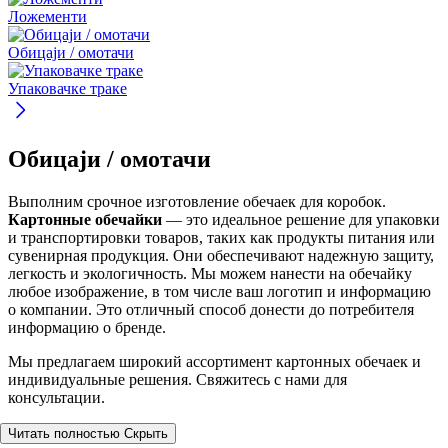
Ложементи
Обицаји / омотачи
Упаковачке траке
Обицаји / омотачи
Выполним срочное изготовление обечаек для коробок.
Картонные обечайки
— это идеальное решение для упаковки
и транспортировки товаров, таких как продукты питания или
сувенирная продукция. Они обеспечивают надежную защиту,
легкость и экологичность. Мы можем нанести на обечайку
любое изображение, в том числе ваш логотип и информацию
о компании. Это отличный способ донести до потребителя
информацию о бренде.
Мы предлагаем широкий ассортимент картонных обечаек и
индивидуальные решения. Свяжитесь с нами для
консультации.
Читать полностью
Скрыть