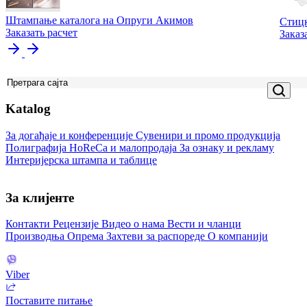
Штампање каталога на Опруги Акимов
Стицк
Заказать расчет
Заказ
Katalog
За догађаје и конференције
Сувенири и промо продукција
Полиграфија
HoReCa и малопродаја
За ознаку и рекламу
Интеријерска штампа и таблице
За клијенте
Контакти
Рецензије
Видео о нама
Вести и чланци
Производња
Опрема
Захтеви за распореде
О компанији
Viber
Поставите питање