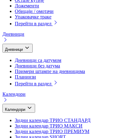
Остале кутије
Ложементи
Обицаји / омотачи
Упаковачке траке
Перейти в раздел
Дневници
Дневници
Дневници са датумом
Дневници без датума
Примери штампе на дневницима
Планинзи
Перейти в раздел
Календори
Календори
Зидни календар ТРИО СТАНДАРД
Зидни календар ТРИО МАКСИ
Зидни календар ТРИО ПРЕМИУМ
Зидни календар SHORT