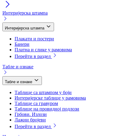
Интеријерска штампа
Интеријерска штампа
Плакати и постери
Банери
Платна и слике у рамовима
Перейти в раздел
Табле и ознаке
Табле и ознаке
Таблице са штампом у боји
Интеријерске таблице у рамовима
Таблице са гравуром
Таблице на провидној подлози
Грбови. Излози
Лажни бројеви
Перейти в раздел