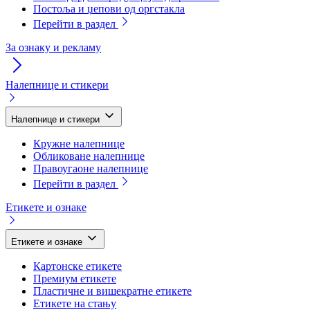
Постоља и џепови од оргстакла
Перейти в раздел
За ознаку и рекламу
Налепнице и стикери
Налепнице и стикери
Кружне налепнице
Обликоване налепнице
Правоугаоне налепнице
Перейти в раздел
Етикете и ознаке
Етикете и ознаке
Картонске етикете
Премиум етикете
Пластичне и вишекратне етикете
Етикете на стању