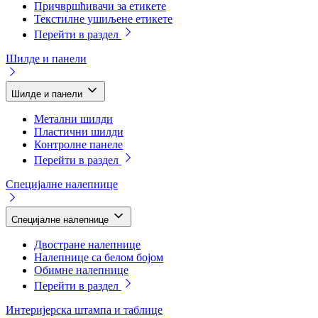
Причвршћивачи за етикете
Текстилне ушиљене етикете
Перейти в раздел
Шилде и панели
Шилде и панели
Метални шилди
Пластични шилди
Контролне панеле
Перейти в раздел
Специјалне налепнице
Специјалне налепнице
Двостране налепнице
Налепнице са белом бојом
Обимне налепнице
Перейти в раздел
Интеријерска штампа и таблице