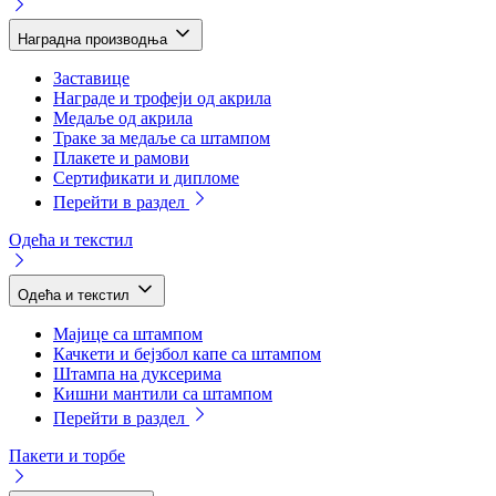
Наградна производња
Заставице
Награде и трофеји од акрила
Медаље од акрила
Траке за медаље са штампом
Плакете и рамови
Сертификати и дипломе
Перейти в раздел
Одећа и текстил
Одећа и текстил
Мајице са штампом
Качкети и бејзбол капе са штампом
Штампа на дуксерима
Кишни мантили са штампом
Перейти в раздел
Пакети и торбе