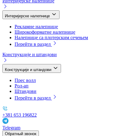
Интеријерске налепнице
Интеријерске налепнице
Рекламне налепнице
Широкоформатне налепнице
Налепнице са плотерским сечењем
Перейти в раздел
Конструкције и штандови
Конструкције и штандови
Прес волл
Рол-ап
Штандови
Перейти в раздел
+381 653 196822
Telegram
Обратный звонок