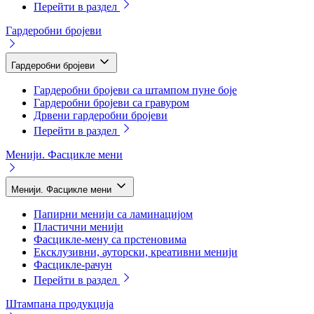
Перейти в раздел
Гардеробни бројеви
Гардеробни бројеви
Гардеробни бројеви са штампом пуне боје
Гардеробни бројеви са гравуром
Дрвени гардеробни бројеви
Перейти в раздел
Менији. Фасцикле мени
Менији. Фасцикле мени
Папирни менији са ламинацијом
Пластични менији
Фасцикле-мену са прстеновима
Ексклузивни, ауторски, креативни менији
Фасцикле-рачун
Перейти в раздел
Штампана продукција