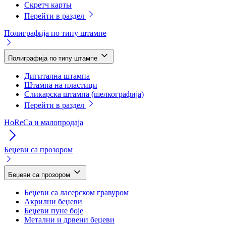
Скретч карты
Перейти в раздел
Полиграфија по типу штампе
Полиграфија по типу штампе
Дигитална штампа
Штампа на пластици
Сликарска штампа (шелкографија)
Перейти в раздел
HoReCa и малопродаја
Беџеви са прозором
Беџеви са прозором
Беџеви са ласерском гравуром
Акрилни беџеви
Беџеви пуне боје
Метални и дрвени беџеви