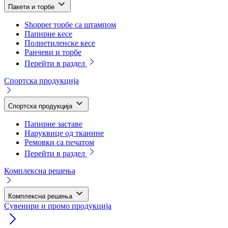
Пакети и торбе
Shopper торбе са штампом
Папирне кесе
Полиетиленске кесе
Ранчеви и торбе
Перейти в раздел
Спортска продукција
Спортска продукција
Папирне заставе
Наруквице од тканине
Ремовки са печатом
Перейти в раздел
Комплексна решења
Комплексна решења
Сувенири и промо продукција