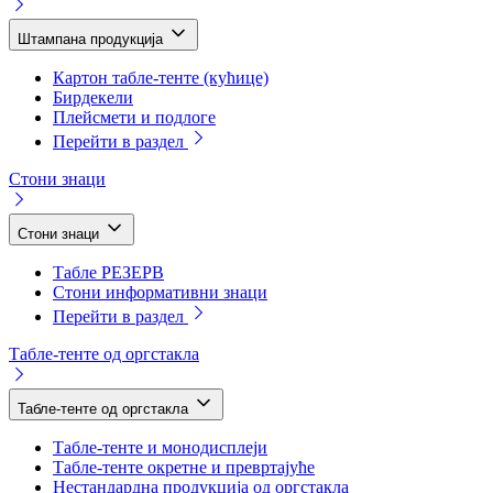
Штампана продукција
Картон табле-тенте (кућице)
Бирдекели
Плейсмети и подлоге
Перейти в раздел
Стони знаци
Стони знаци
Табле РЕЗЕРВ
Стони информативни знаци
Перейти в раздел
Табле-тенте од оргстакла
Табле-тенте од оргстакла
Табле-тенте и монодисплеји
Табле-тенте окретне и превртајуће
Нестандардна продукција од оргстакла