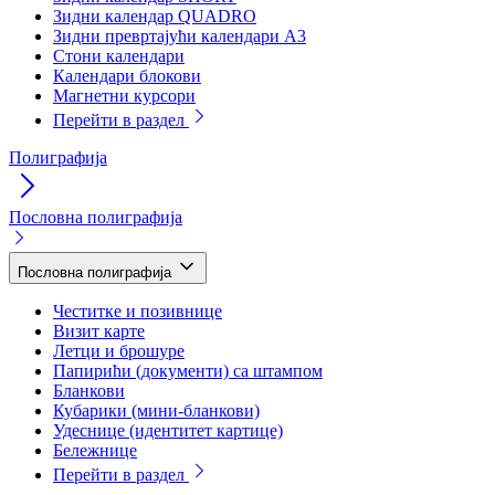
Зидни календар QUADRO
Зидни превртајући календари А3
Стони календари
Календари блокови
Магнетни курсори
Перейти в раздел
Полиграфија
Пословна полиграфија
Пословна полиграфија
Честитке и позивнице
Визит карте
Летци и брошуре
Папирићи (документи) са штампом
Бланкови
Кубарики (мини-бланкови)
Удеснице (идентитет картице)
Бележнице
Перейти в раздел