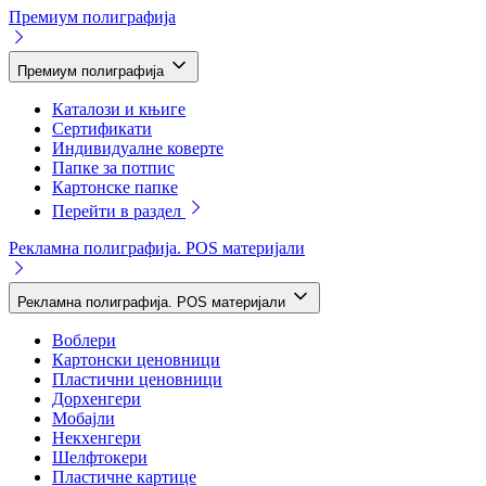
Премиум полиграфија
Премиум полиграфија
Каталози и књиге
Сертификати
Индивидуалне коверте
Папке за потпис
Картонске папке
Перейти в раздел
Рекламна полиграфија. POS материјали
Рекламна полиграфија. POS материјали
Воблери
Картонски ценовници
Пластични ценовници
Дорхенгери
Мобајли
Некхенгери
Шелфтокери
Пластичне картице