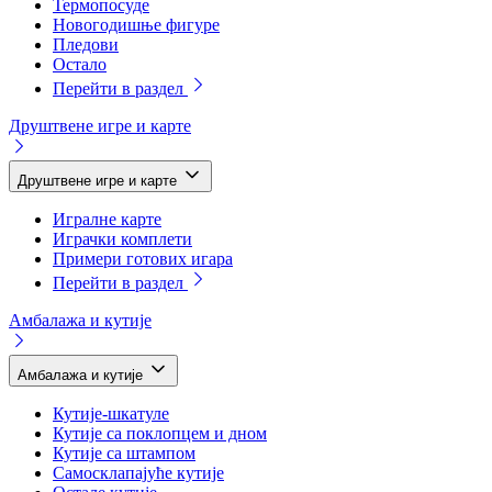
Термопосуде
Новогодишње фигуре
Пледови
Остало
Перейти в раздел
Друштвене игре и карте
Друштвене игре и карте
Игралне карте
Играчки комплети
Примери готових игара
Перейти в раздел
Амбалажа и кутије
Амбалажа и кутије
Кутије-шкатуле
Кутије са поклопцем и дном
Кутије са штампом
Самосклапајуће кутије