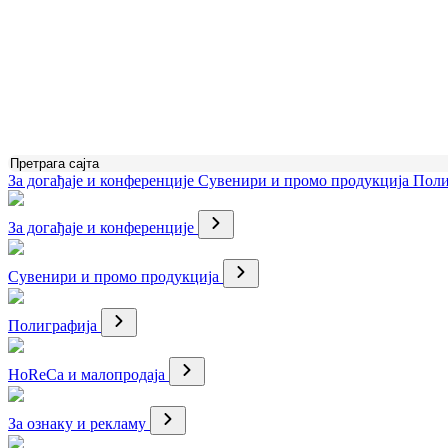
За догађаје и конференције
Сувенири и промо продукција
Поли
За догађаје и конференције
Сувенири и промо продукција
Полиграфија
HoReCa и малопродаја
За ознаку и рекламу