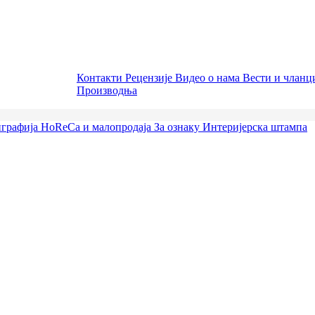
Контакти
Рецензије
Видео о нама
Вести и члан
Производња
графија
HoReCa и малопродаја
За ознаку
Интеријерска штампа