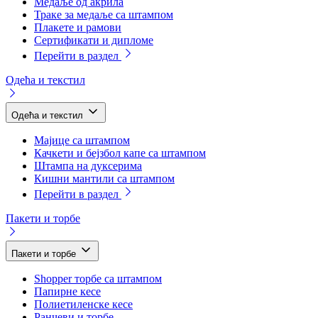
Медаље од акрила
Траке за медаље са штампом
Плакете и рамови
Сертификати и дипломе
Перейти в раздел
Одећа и текстил
Одећа и текстил
Мајице са штампом
Качкети и бејзбол капе са штампом
Штампа на дуксерима
Кишни мантили са штампом
Перейти в раздел
Пакети и торбе
Пакети и торбе
Shopper торбе са штампом
Папирне кесе
Полиетиленске кесе
Ранчеви и торбе