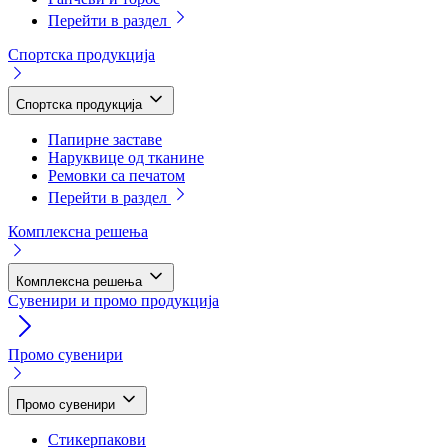
Перейти в раздел
Спортска продукција
Спортска продукција
Папирне заставе
Наруквице од тканине
Ремовки са печатом
Перейти в раздел
Комплексна решења
Комплексна решења
Сувенири и промо продукција
Промо сувенири
Промо сувенири
Стикерпакови