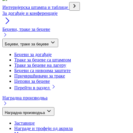
Интеријерска штампа и таблице
За догађаје и конференције
Беџеви, траке за беџеве
Беџеви, траке за беџеве
Беџеви за догађаје
Траке за беџеве са штампом
Траке за беџеве на лагеру
Беџеви са нивоима заштите
Причвршћивачи за траке
Џепови за беџеве
Перейти в раздел
Наградна производња
Наградна производња
Заставице
Награде и трофеји од акрила