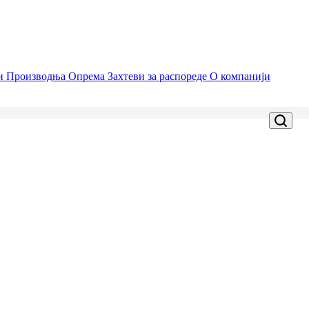
ци
Производња
Опрема
Захтеви за распореде
О компанији