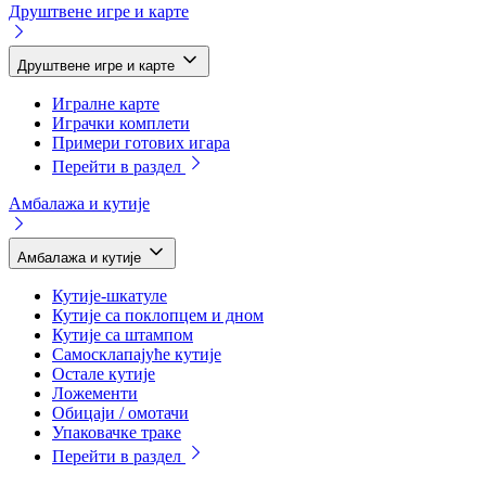
Друштвене игре и карте
Друштвене игре и карте
Игралне карте
Играчки комплети
Примери готових игара
Перейти в раздел
Амбалажа и кутије
Амбалажа и кутије
Кутије-шкатуле
Кутије са поклопцем и дном
Кутије са штампом
Самосклапајуће кутије
Остале кутије
Ложементи
Обицаји / омотачи
Упаковачке траке
Перейти в раздел