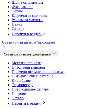
Шолје са штампом
Фоторамови
Значке
Кључеви за привезак
Рекламни магнети
Пазли
Сатови
Перейти в раздел
Сувенири за штампу/наношење
Сувенири за штампу/наношење
Метални пенкали
Пластични пенкали
Примери штампе на пенкалима
USB флешеви и батерије
Кишобрани
Термопосуде
Новогодишње фигуре
Пледови
Остало
Перейти в раздел