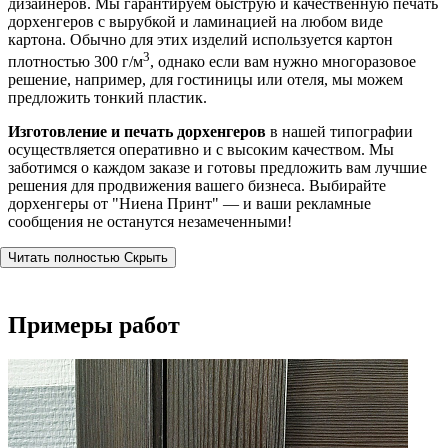
дизайнеров. Мы гарантируем быструю и качественную печать
дорхенгеров с вырубкой и ламинацией на любом виде
картона. Обычно для этих изделий используется картон
3
плотностью 300 г/м
, однако если вам нужно многоразовое
решение, например, для гостиницы или отеля, мы можем
предложить тонкий пластик.
Изготовление и печать дорхенгеров
в нашей типографии
осуществляется оперативно и с высоким качеством. Мы
заботимся о каждом заказе и готовы предложить вам лучшие
решения для продвижения вашего бизнеса. Выбирайте
дорхенгеры от "Ниена Принт" — и ваши рекламные
сообщения не останутся незамеченными!
Читать полностью
Скрыть
Примеры работ