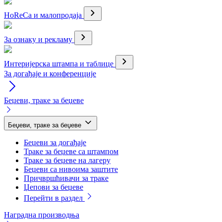
HoReCa и малопродаја
За ознаку и рекламу
Интеријерска штампа и таблице
За догађаје и конференције
Беџеви, траке за беџеве
Беџеви, траке за беџеве
Беџеви за догађаје
Траке за беџеве са штампом
Траке за беџеве на лагеру
Беџеви са нивоима заштите
Причвршћивачи за траке
Џепови за беџеве
Перейти в раздел
Наградна производња