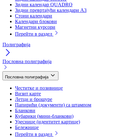
Зидни календар QUADRO
Зидни превртајући календари А3
Стони календари
Календари блокови
Магнетни курсори
Перейти в раздел
Полиграфија
Пословна полиграфија
Пословна полиграфија
Честитке и позивнице
Визит карте
Летци и брошуре
Папирићи (документи) са штампом
Бланкови
Кубарики (мини-бланкови)
Удеснице (идентитет картице)
Бележнице
Перейти в раздел