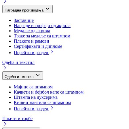
Наградна производња
Заставице
Награде и трофеји од акрила
Медаље од акрила
Траке за медаље са штампом
Плакете и рамови
Сертификати и дипломе
Перейти в раздел
Одећа и текстил
Одећа и текстил
Мајице са штампом
Качкети и бејзбол капе са штампом
Штампа на дуксерима
Кишни мантили са штампом
Перейти в раздел
Пакети и торбе