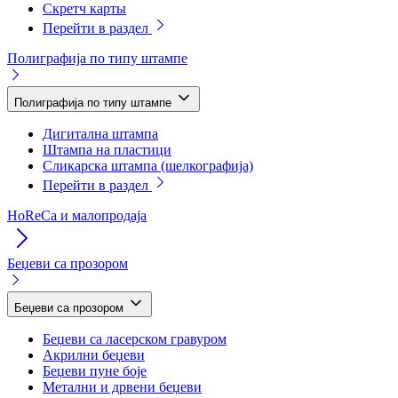
Скретч карты
Перейти в раздел
Полиграфија по типу штампе
Полиграфија по типу штампе
Дигитална штампа
Штампа на пластици
Сликарска штампа (шелкографија)
Перейти в раздел
HoReCa и малопродаја
Беџеви са прозором
Беџеви са прозором
Беџеви са ласерском гравуром
Акрилни беџеви
Беџеви пуне боје
Метални и дрвени беџеви