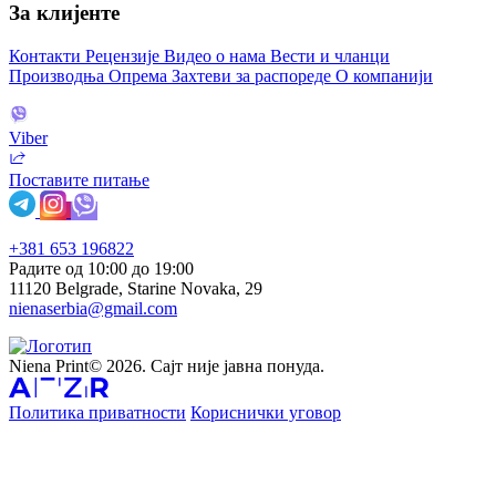
За клијенте
Контакти
Рецензије
Видео о нама
Вести и чланци
Производња
Опрема
Захтеви за распореде
О компанији
Viber
Поставите питање
+381 653 196822
Радите од 10:00 до 19:00
11120 Belgrade, Starine Novaka, 29
nienaserbia@gmail.com
Niena Print© 2026. Сајт није јавна понуда.
Политика приватности
Кориснички уговор