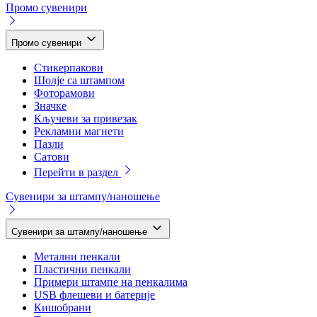
Промо сувенири
Промо сувенири
Стикерпакови
Шолје са штампом
Фоторамови
Значке
Кључеви за привезак
Рекламни магнети
Пазли
Сатови
Перейти в раздел
Сувенири за штампу/наношење
Сувенири за штампу/наношење
Метални пенкали
Пластични пенкали
Примери штампе на пенкалима
USB флешеви и батерије
Кишобрани