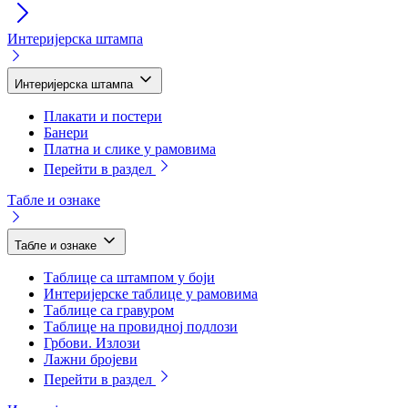
Интеријерска штампа
Интеријерска штампа
Плакати и постери
Банери
Платна и слике у рамовима
Перейти в раздел
Табле и ознаке
Табле и ознаке
Таблице са штампом у боји
Интеријерске таблице у рамовима
Таблице са гравуром
Таблице на провидној подлози
Грбови. Излози
Лажни бројеви
Перейти в раздел