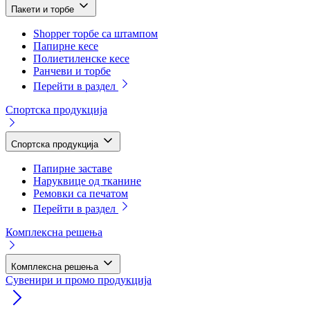
Пакети и торбе
Shopper торбе са штампом
Папирне кесе
Полиетиленске кесе
Ранчеви и торбе
Перейти в раздел
Спортска продукција
Спортска продукција
Папирне заставе
Наруквице од тканине
Ремовки са печатом
Перейти в раздел
Комплексна решења
Комплексна решења
Сувенири и промо продукција