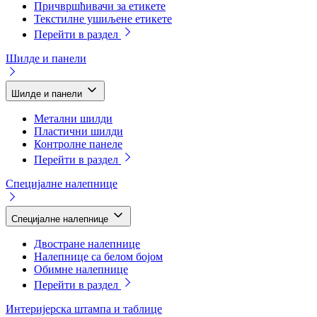
Причвршћивачи за етикете
Текстилне ушиљене етикете
Перейти в раздел
Шилде и панели
Шилде и панели
Метални шилди
Пластични шилди
Контролне панеле
Перейти в раздел
Специјалне налепнице
Специјалне налепнице
Двостране налепнице
Налепнице са белом бојом
Обимне налепнице
Перейти в раздел
Интеријерска штампа и таблице