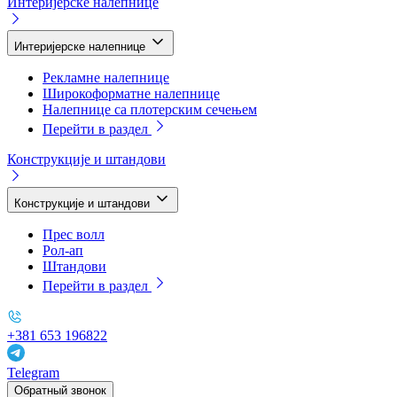
Интеријерске налепнице
Интеријерске налепнице
Рекламне налепнице
Широкоформатне налепнице
Налепнице са плотерским сечењем
Перейти в раздел
Конструкције и штандови
Конструкције и штандови
Прес волл
Рол-ап
Штандови
Перейти в раздел
+381 653 196822
Telegram
Обратный звонок