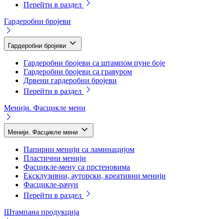
Перейти в раздел
Гардеробни бројеви
Гардеробни бројеви
Гардеробни бројеви са штампом пуне боје
Гардеробни бројеви са гравуром
Дрвени гардеробни бројеви
Перейти в раздел
Менији. Фасцикле мени
Менији. Фасцикле мени
Папирни менији са ламинацијом
Пластични менији
Фасцикле-мену са прстеновима
Ексклузивни, ауторски, креативни менији
Фасцикле-рачун
Перейти в раздел
Штампана продукција