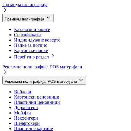
Премиум полиграфија
Премиум полиграфија
Каталози и књиге
Сертификати
Индивидуалне коверте
Папке за потпис
Картонске папке
Перейти в раздел
Рекламна полиграфија. POS материјали
Рекламна полиграфија. POS материјали
Воблери
Картонски ценовници
Пластични ценовници
Дорхенгери
Мобајли
Некхенгери
Шелфтокери
Пластичне картице