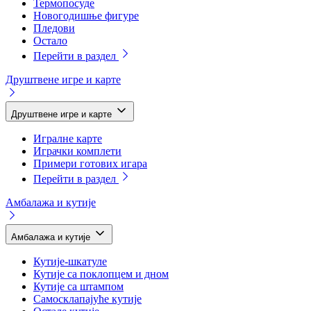
Термопосуде
Новогодишње фигуре
Пледови
Остало
Перейти в раздел
Друштвене игре и карте
Друштвене игре и карте
Игралне карте
Играчки комплети
Примери готових игара
Перейти в раздел
Амбалажа и кутије
Амбалажа и кутије
Кутије-шкатуле
Кутије са поклопцем и дном
Кутије са штампом
Самосклапајуће кутије