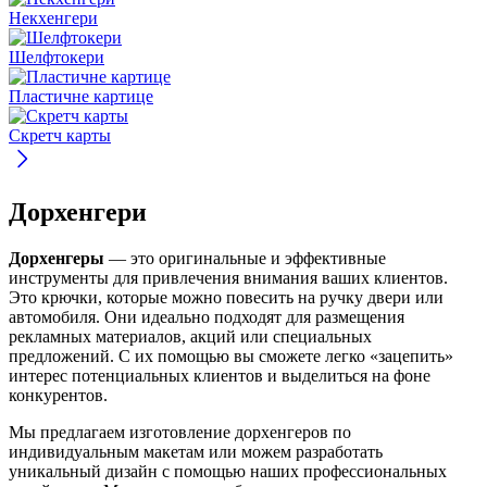
Некхенгери
Шелфтокери
Пластичне картице
Скретч карты
Дорхенгери
Дорхенгеры
— это оригинальные и эффективные
инструменты для привлечения внимания ваших клиентов.
Это крючки, которые можно повесить на ручку двери или
автомобиля. Они идеально подходят для размещения
рекламных материалов, акций или специальных
предложений. С их помощью вы сможете легко «зацепить»
интерес потенциальных клиентов и выделиться на фоне
конкурентов.
Мы предлагаем изготовление дорхенгеров по
индивидуальным макетам или можем разработать
уникальный дизайн с помощью наших профессиональных