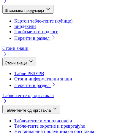
Штампана продукција
Картон табле-тенте (кућице)
Бирдекели
Плейсмети и подлоге
Перейти в раздел
Стони знаци
Стони знаци
Табле РЕЗЕРВ
Стони информативни знаци
Перейти в раздел
Табле-тенте од оргстакла
Табле-тенте од оргстакла
Табле-тенте и монодисплеји
Табле-тенте окретне и превртајуће
Нестандардна продукција од оргстакла