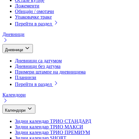
Остале кутије
Ложементи
Обицаји / омотачи
Упаковачке траке
Перейти в раздел
Дневници
Дневници
Дневници са датумом
Дневници без датума
Примери штампе на дневницима
Планинзи
Перейти в раздел
Календори
Календори
Зидни календар ТРИО СТАНДАРД
Зидни календар ТРИО МАКСИ
Зидни календар ТРИО ПРЕМИУМ
Зидни календар SHORT