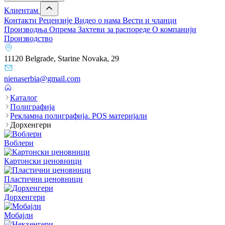
Клиентам
Контакти
Рецензије
Видео о нама
Вести и чланци
Производња
Опрема
Захтеви за распореде
О компанији
Производство
11120 Belgrade, Starine Novaka, 29
nienaserbia@gmail.com
Каталог
Полиграфија
Рекламна полиграфија. POS материјали
Дорхенгери
Воблери
Картонски ценовници
Пластични ценовници
Дорхенгери
Мобајли