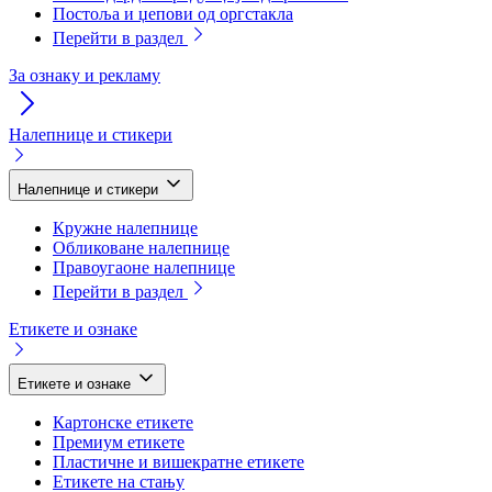
Постоља и џепови од оргстакла
Перейти в раздел
За ознаку и рекламу
Налепнице и стикери
Налепнице и стикери
Кружне налепнице
Обликоване налепнице
Правоугаоне налепнице
Перейти в раздел
Етикете и ознаке
Етикете и ознаке
Картонске етикете
Премиум етикете
Пластичне и вишекратне етикете
Етикете на стању