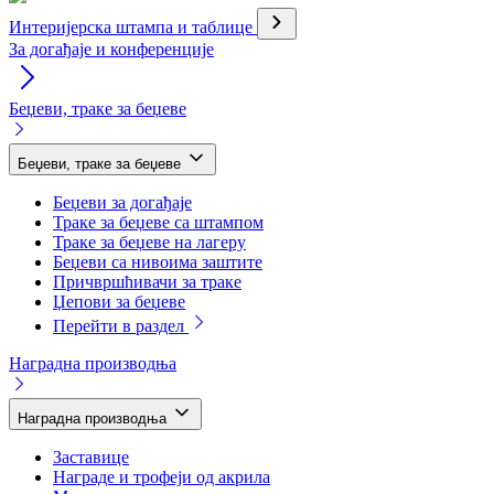
Интеријерска штампа и таблице
За догађаје и конференције
Беџеви, траке за беџеве
Беџеви, траке за беџеве
Беџеви за догађаје
Траке за беџеве са штампом
Траке за беџеве на лагеру
Беџеви са нивоима заштите
Причвршћивачи за траке
Џепови за беџеве
Перейти в раздел
Наградна производња
Наградна производња
Заставице
Награде и трофеји од акрила