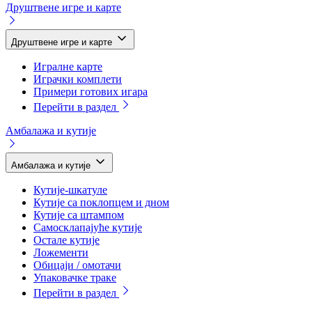
Друштвене игре и карте
Друштвене игре и карте
Игралне карте
Играчки комплети
Примери готових игара
Перейти в раздел
Амбалажа и кутије
Амбалажа и кутије
Кутије-шкатуле
Кутије са поклопцем и дном
Кутије са штампом
Самосклапајуће кутије
Остале кутије
Ложементи
Обицаји / омотачи
Упаковачке траке
Перейти в раздел