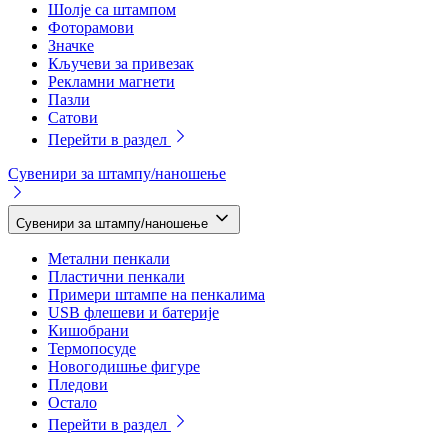
Шолје са штампом
Фоторамови
Значке
Кључеви за привезак
Рекламни магнети
Пазли
Сатови
Перейти в раздел
Сувенири за штампу/наношење
Сувенири за штампу/наношење
Метални пенкали
Пластични пенкали
Примери штампе на пенкалима
USB флешеви и батерије
Кишобрани
Термопосуде
Новогодишње фигуре
Пледови
Остало
Перейти в раздел