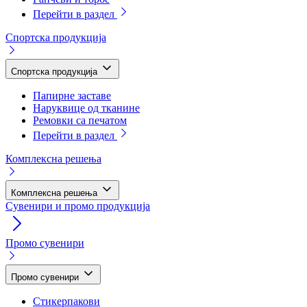
Перейти в раздел
Спортска продукција
Спортска продукција
Папирне заставе
Наруквице од тканине
Ремовки са печатом
Перейти в раздел
Комплексна решења
Комплексна решења
Сувенири и промо продукција
Промо сувенири
Промо сувенири
Стикерпакови