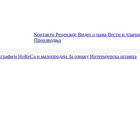
Контакти
Рецензије
Видео о нама
Вести и члан
Производња
графија
HoReCa и малопродаја
За ознаку
Интеријерска штампа