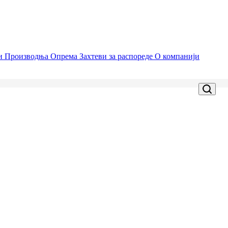
ци
Производња
Опрема
Захтеви за распореде
О компанији