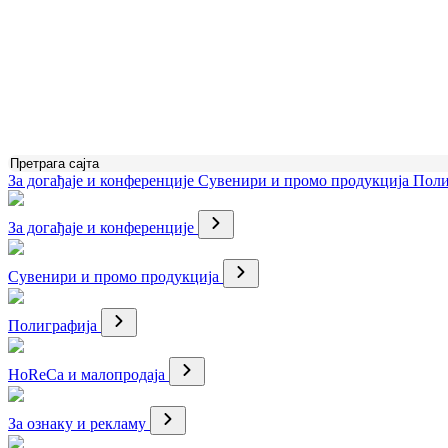
За догађаје и конференције
Сувенири и промо продукција
Поли
За догађаје и конференције
Сувенири и промо продукција
Полиграфија
HoReCa и малопродаја
За ознаку и рекламу