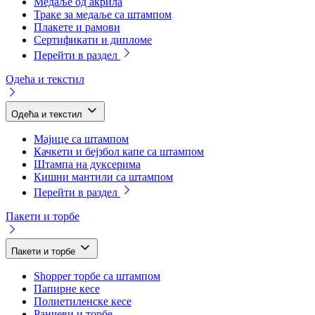
Медаље од акрила
Траке за медаље са штампом
Плакете и рамови
Сертификати и дипломе
Перейти в раздел
Одећа и текстил
Одећа и текстил
Мајице са штампом
Качкети и бејзбол капе са штампом
Штампа на дуксерима
Кишни мантили са штампом
Перейти в раздел
Пакети и торбе
Пакети и торбе
Shopper торбе са штампом
Папирне кесе
Полиетиленске кесе
Ранчеви и торбе